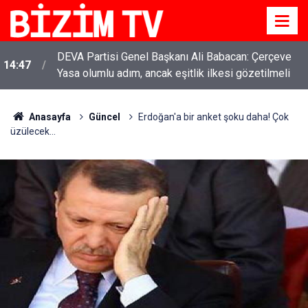
YENİ Parti Genel Başkanı Özgür Özel: “Şehit
11:51
ailelerinin, gazilerin yanına varamayacağımız,
gözüne bakamayacağımız işlerin içinde olmayız”
Anasayfa
Güncel
Erdoğan'a bir anket şoku daha! Çok
üzülecek...