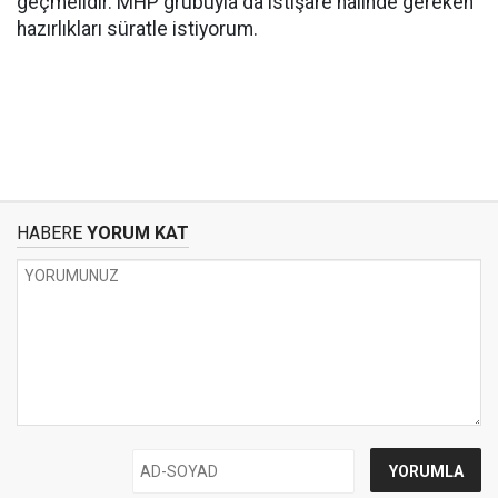
geçmelidir. MHP grubuyla da istişare halinde gereken
hazırlıkları süratle istiyorum.
HABERE
YORUM KAT