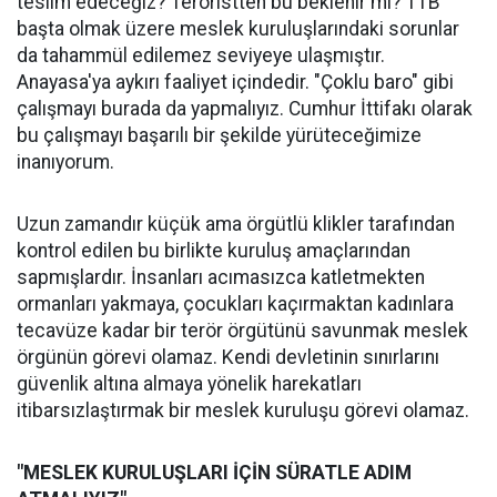
teslim edeceğiz? Teröristten bu beklenir mi? TTB
başta olmak üzere meslek kuruluşlarındaki sorunlar
da tahammül edilemez seviyeye ulaşmıştır.
Anayasa'ya aykırı faaliyet içindedir. "Çoklu baro" gibi
çalışmayı burada da yapmalıyız. Cumhur İttifakı olarak
bu çalışmayı başarılı bir şekilde yürüteceğimize
inanıyorum.
Uzun zamandır küçük ama örgütlü klikler tarafından
kontrol edilen bu birlikte kuruluş amaçlarından
sapmışlardır. İnsanları acımasızca katletmekten
ormanları yakmaya, çocukları kaçırmaktan kadınlara
tecavüze kadar bir terör örgütünü savunmak meslek
örgünün görevi olamaz. Kendi devletinin sınırlarını
güvenlik altına almaya yönelik harekatları
itibarsızlaştırmak bir meslek kuruluşu görevi olamaz.
"MESLEK KURULUŞLARI İÇİN SÜRATLE ADIM