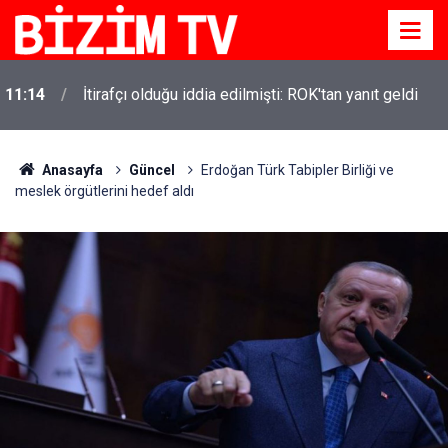
11:10
Yusuf Tekin açıkladı: YKS değişecek mi?
Anasayfa
Güncel
Erdoğan Türk Tabipler Birliği ve
meslek örgütlerini hedef aldı