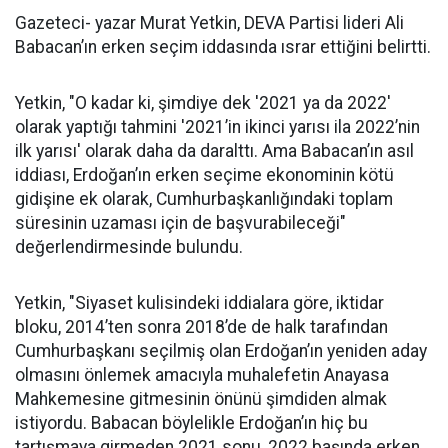
Gazeteci- yazar Murat Yetkin, DEVA Partisi lideri Ali
Babacan’ın erken seçim iddasında ısrar ettiğini belirtti.
Yetkin, "O kadar ki, şimdiye dek '2021 ya da 2022'
olarak yaptığı tahmini '2021’in ikinci yarısı ila 2022’nin
ilk yarısı' olarak daha da daralttı. Ama Babacan’ın asıl
iddiası, Erdoğan’ın erken seçime ekonominin kötü
gidişine ek olarak, Cumhurbaşkanlığındaki toplam
süresinin uzaması için de başvurabileceği"
değerlendirmesinde bulundu.
Yetkin, "Siyaset kulisindeki iddialara göre, iktidar
bloku, 2014’ten sonra 2018’de de halk tarafından
Cumhurbaşkanı seçilmiş olan Erdoğan’ın yeniden aday
olmasını önlemek amacıyla muhalefetin Anayasa
Mahkemesine gitmesinin önünü şimdiden almak
istiyordu. Babacan böylelikle Erdoğan’ın hiç bu
tartışmaya girmeden 2021 sonu, 2022 başında erken