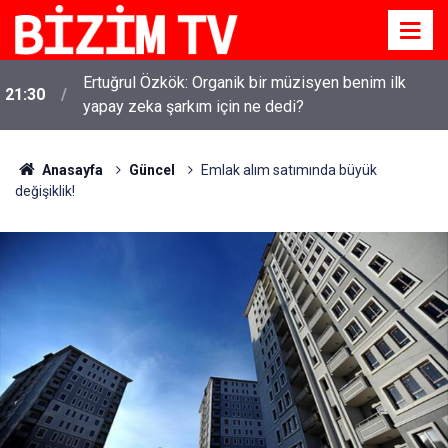
Kirli çamaşırlar ortaya serildi... ROK itirafçı mı oldu?
16:11
Fatih Altaylı'dan bomba iddia
Anasayfa
Güncel
Emlak alım satımında büyük
değişiklik!