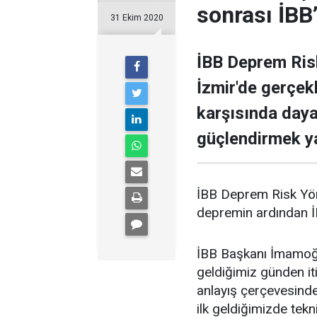
sonrası İBB
31 Ekim 2020
İBB Deprem Risk
İzmir'de gerçek
karşısında dayan
güçlendirmek ya
İBB Deprem Risk Yöne
depremin ardından İBB
İBB Başkanı İmamoğl
geldiğimiz günden it
anlayış çerçevesinde
ilk geldiğimizde tekn