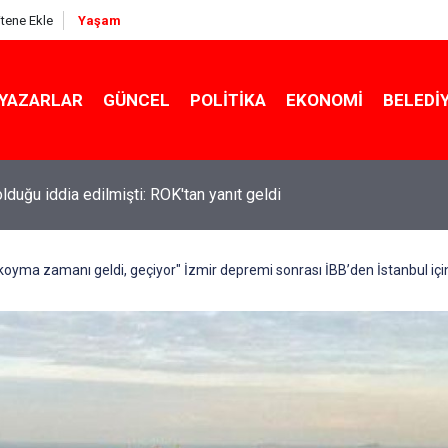
itene Ekle
Yaşam
YAZARLAR
GÜNCEL
POLITIKA
EKONOMI
BELEDI
 olduğu iddia edilmişti: ROK'tan yanıt geldi
ekin açıkladı: YKS değişecek mi?
a koyma zamanı geldi, geçiyor" İzmir depremi sonrası İBB’den İstanbul iç