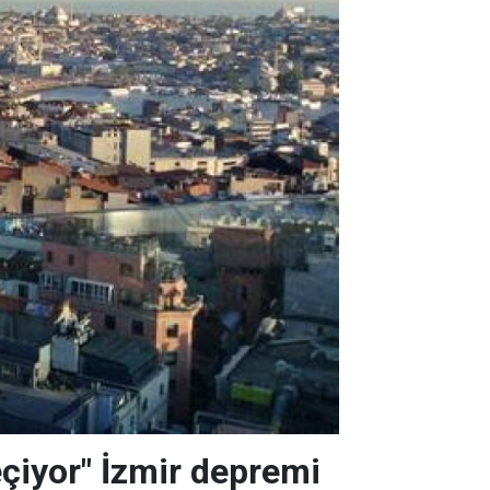
eçiyor" İzmir depremi