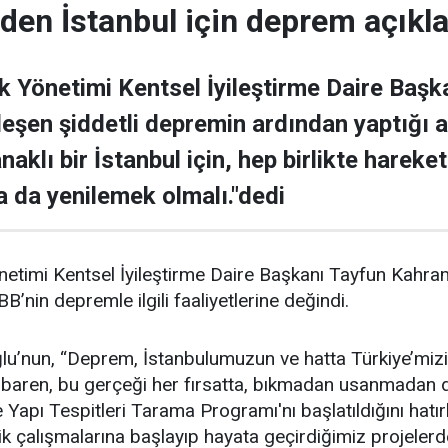
’den İstanbul için deprem açıkl
 Yönetimi Kentsel İyileştirme Daire Baş
leşen şiddetli depremin ardından yaptığı 
aklı bir İstanbul için, hep birlikte hareket
 da yenilemek olmalı."dedi
timi Kentsel İyileştirme Daire Başkanı Tayfun Kahram
’nin depremle ilgili faaliyetlerine değindi.
u’nun, “Deprem, İstanbulumuzun ve hatta Türkiye’mizi
ibaren, bu gerçeği her fırsatta, bıkmadan usanmadan dil
 Yapı Tespitleri Tarama Programı'nı başlatıldığını hat
ik çalışmalarına başlayıp hayata geçirdiğimiz projelerde