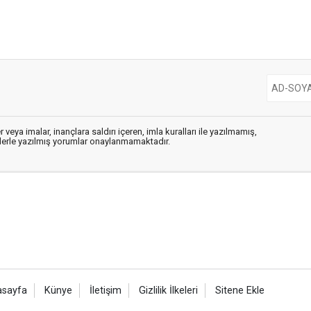
 veya imalar, inançlara saldırı içeren, imla kuralları ile yazılmamış,
flerle yazılmış yorumlar onaylanmamaktadır.
asayfa
Künye
İletişim
Gizlilik İlkeleri
Sitene Ekle