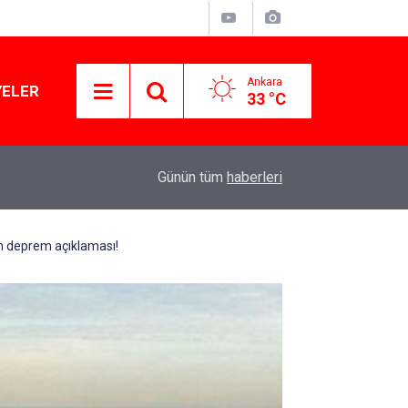
Ankara
YELER
33 °C
11:03
Lüks yok, şatafat yok: YENİ Parti kapılarını açtı
Günün tüm
haberleri
in deprem açıklaması!