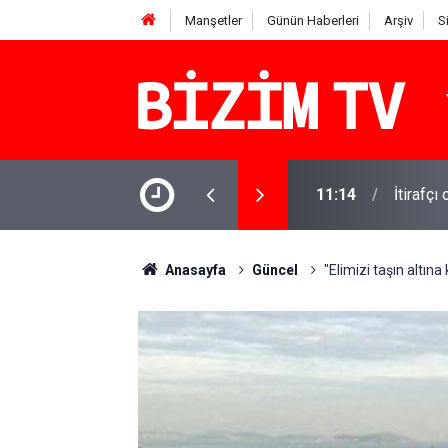
Manşetler
Günün Haberleri
Arşiv
S
11:14
İtirafçı
11:10
Yusuf T
Anasayfa
Güncel
"Elimizi taşın altın