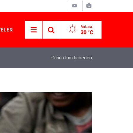
Ankara
YELER
30 °C
11:10
Yusuf Tekin açıkladı: YKS değişecek mi?
Günün tüm
haberleri