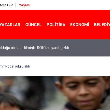
itene Ekle
Yaşam
YAZARLAR
GÜNCEL
POLITIKA
EKONOMI
BELEDI
 olduğu iddia edilmişti: ROK'tan yanıt geldi
ı" Nobel ödülü aldı!