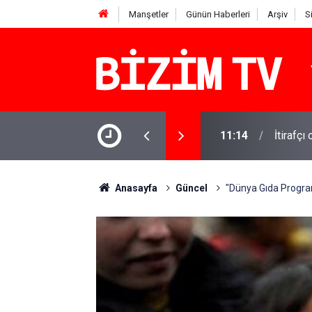
Manşetler
Günün Haberleri
Arşiv
S
şındaki Miraç yaşamını yitirdi: Komşusu
11:14
İtirafçı
Anasayfa
Güncel
"Dünya Gıda Program