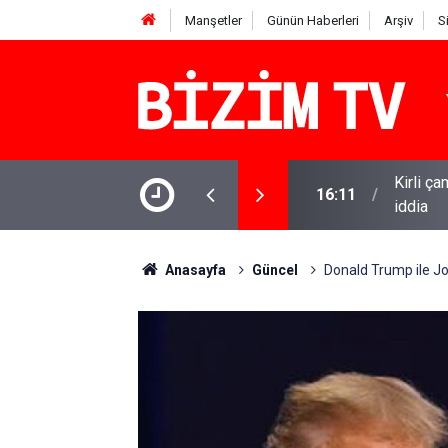
Manşetler
Günün Haberleri
Arşiv
S
Kirli ça
taşınımı' uyarısı
16:11
iddia
Anasayfa
Güncel
Donald Trump ile Joe