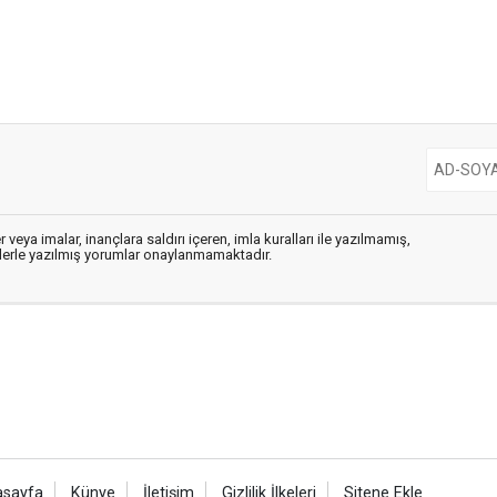
 veya imalar, inançlara saldırı içeren, imla kuralları ile yazılmamış,
flerle yazılmış yorumlar onaylanmamaktadır.
asayfa
Künye
İletişim
Gizlilik İlkeleri
Sitene Ekle