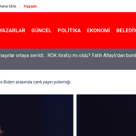
itene Ekle
Yaşam
YAZARLAR
GÜNCEL
POLITIKA
EKONOMI
BELEDI
maşırlar ortaya serildi... ROK itirafçı mı oldu? Fatih Altaylı'dan bo
 Biden arasında canlı yayın polemiği...