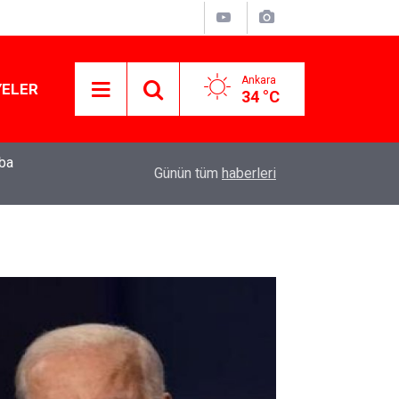
Ankara
YELER
34 °C
mba
15:13
Özgür Özel'den Le Monde'a çarpıcı yazı: 'Bu sürec
Günün tüm
haberleri