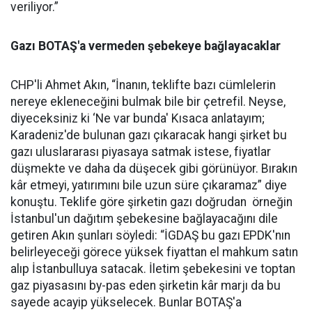
veriliyor.”
Gazı BOTAŞ'a vermeden şebekeye bağlayacaklar
CHP'li Ahmet Akın, “İnanın, teklifte bazı cümlelerin
nereye ekleneceğini bulmak bile bir çetrefil. Neyse,
diyeceksiniz ki ‘Ne var bunda' Kısaca anlatayım;
Karadeniz'de bulunan gazı çıkaracak hangi şirket bu
gazı uluslararası piyasaya satmak istese, fiyatlar
düşmekte ve daha da düşecek gibi görünüyor. Bırakın
kâr etmeyi, yatırımını bile uzun süre çıkaramaz” diye
konuştu. Teklife göre şirketin gazı doğrudan örneğin
İstanbul'un dağıtım şebekesine bağlayacağını dile
getiren Akın şunları söyledi: “İGDAŞ bu gazı EPDK'nın
belirleyeceği görece yüksek fiyattan el mahkum satın
alıp İstanbulluya satacak. İletim şebekesini ve toptan
gaz piyasasını by-pas eden şirketin kâr marjı da bu
sayede acayip yükselecek. Bunlar BOTAŞ'a