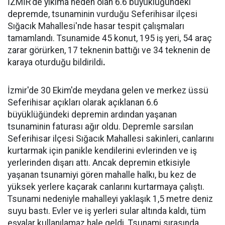
İZMİR'de yıkıma neden olan 6.6 büyüklüğündeki
depremde, tsunaminin vurduğu Seferihisar ilçesi
Sığacık Mahallesi'nde hasar tespit çalışmaları
tamamlandı. Tsunamide 45 konut, 195 iş yeri, 54 araç
zarar görürken, 17 teknenin battığı ve 34 teknenin de
karaya oturduğu bildirildi
.
İzmir'de 30 Ekim'de meydana gelen ve merkez üssü
Seferihisar açıkları olarak açıklanan 6.6
büyüklüğündeki depremin ardından yaşanan
tsunaminin faturası ağır oldu. Depremle sarsılan
Seferihisar ilçesi Sığacık Mahallesi sakinleri, canlarını
kurtarmak için panikle kendilerini evlerinden ve iş
yerlerinden dışarı attı. Ancak depremin etkisiyle
yaşanan tsunamiyi gören mahalle halkı, bu kez de
yüksek yerlere kaçarak canlarını kurtarmaya çalıştı.
Tsunami nedeniyle mahalleyi yaklaşık 1,5 metre deniz
suyu bastı. Evler ve iş yerleri sular altında kaldı, tüm
eşyalar kullanılamaz hale geldi. Tsunami sırasında