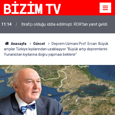
11:14
İtirafçı olduğu iddia edilmişti: ROK'tan yanıt geldi
11:10
Yusuf Tekin açıkladı: YKS değişecek mi?
Anasayfa
Güncel
Deprem Uzmanı Prof. Ercan: Büyük
artçılar Türkiye kıyılarından uzaklaşıyor "Büyük artçı depremlerini
Yunanistan kıyılarına doğru yapması beklenir"