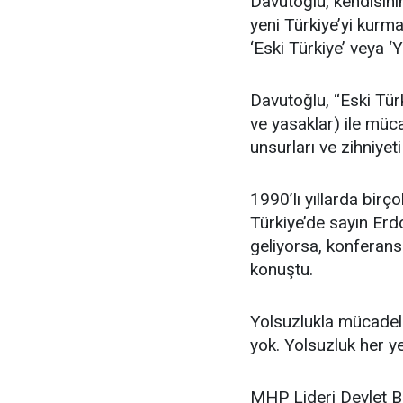
Davutoğlu, kendisini
yeni Türkiye’yi kurm
‘Eski Türkiye’ veya ‘Y
Davutoğlu, “Eski Türk
ve yasaklar) ile müc
unsurları ve zihniyet
1990’lı yıllarda bir
Türkiye’de sayın Erd
geliyorsa, konferansl
konuştu.
Yolsuzlukla mücadel
yok. Yolsuzluk her ye
MHP Lideri Devlet Ba