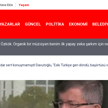
itene Ekle
Yaşam
YAZARLAR
GÜNCEL
POLITIKA
EKONOMI
BELEDI
maşırlar ortaya serildi... ROK itirafçı mı oldu? Fatih Altaylı'dan bo
dar sert konuşmamıştı! Davutoğlu, "Eski Türkiye geri döndü; başörtüsü ve