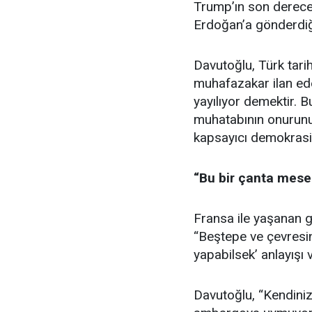
Trump’ın son derece
Erdoğan’a gönderdiği 
Davutoğlu, Türk tarihi
muhafazakar ilan ede
yayılıyor demektir. B
muhatabının onurunu
kapsayıcı demokrasid
“Bu bir çanta mesel
Fransa ile yaşanan 
“Beştepe ve çevresin
yapabilsek’ anlayışı
Davutoğlu, “Kendiniz