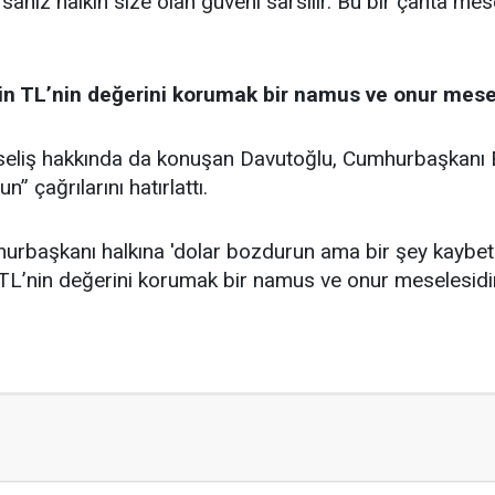
ız halkın size olan güveni sarsılır. Bu bir çanta mesel
n TL’nin değerini korumak bir namus ve onur mese
seliş hakkında da konuşan Davutoğlu, Cumhurbaşkanı 
n” çağrılarını hatırlattı.
hurbaşkanı halkına 'dolar bozdurun ama bir şey kaybet
TL’nin değerini korumak bir namus ve onur meselesidi