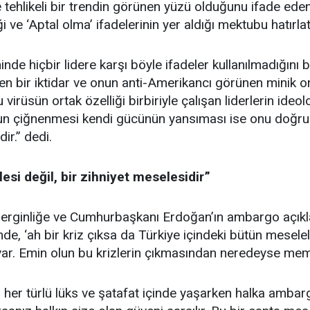
 tehlikeli bir trendin görünen yüzü olduğunu ifade ed
ve ‘Aptal olma’ ifadelerinin yer aldığı mektubu hatırlat
nde hiçbir lidere karşı böyle ifadeler kullanılmadığını be
n bir iktidar ve onun anti-Amerikancı görünen minik o
u virüsün ortak özelliği birbiriyle çalışan liderlerin ide
n çiğnenmesi kendi gücünün yansıması ise onu doğru 
ir.” dedi.
esi değil, bir zihniyet meselesidir”
gerginliğe ve Cumhurbaşkanı Erdoğan’ın ambargo açık
de, ‘ah bir kriz çıksa da Türkiye içindeki bütün mesele
 var. Emin olun bu krizlerin çıkmasından neredeyse memnu
 her türlü lüks ve şatafat içinde yaşarken halka amba