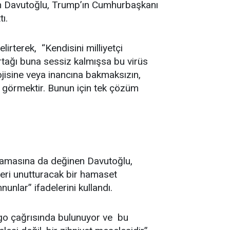
en Davutoğlu, Trump’ın Cumhurbaşkanı
tı.
lirterek, “Kendisini milliyetçi
rtağı buna sessiz kalmışsa bu virüs
olojisine veya inancına bakmaksızın,
görmektir. Bunun için tek çözüm
lamasına da değinen Davutoğlu,
leri unutturacak bir hamaset
nlar” ifadelerini kullandı.
rgo çağrısında bulunuyor ve bu