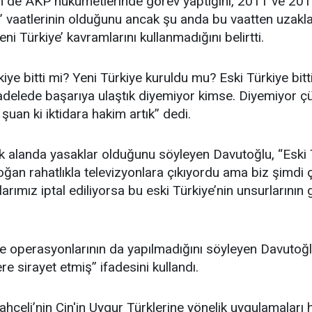
n de AKP hükümetlerinde görev yaptığını, 2011 ve 2014
a’ vaatlerinin olduğunu ancak şu anda bu vaatten uzakl
eni Türkiye’ kavramlarını kullanmadığını belirtti.
iye bitti mi? Yeni Türkiye kuruldu mu? Eski Türkiye bit
adelede başarıya ulaştık diyemiyor kimse. Diyemiyor çü
i şuan ki iktidara hakim artık” dedi.
çok alanda yasaklar olduğunu söyleyen Davutoğlu, “Eski 
oğan rahatlıkla televizyonlara çıkıyordu ama biz şimd
arımız iptal ediliyorsa bu eski Türkiye’nin unsurlarını
e operasyonlarının da yapılmadığını söyleyen Davutoğ
re sirayet etmiş” ifadesini kullandı.
hçeli’nin Çin'in Uygur Türklerine yönelik uygulamaları