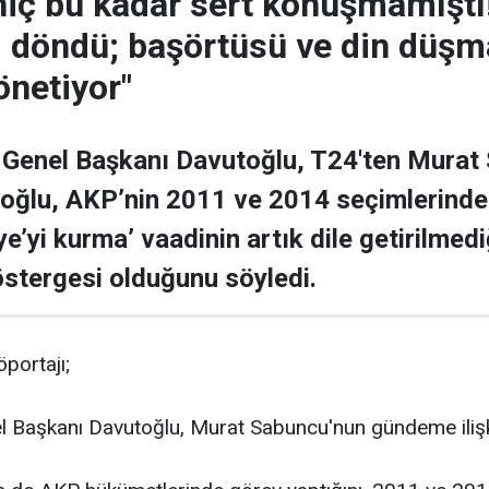
iç bu kadar sert konuşmamıştı!
i döndü; başörtüsü ve din düşma
önetiyor"
 Genel Başkanı Davutoğlu, T24'ten Murat 
toğlu, AKP’nin 2011 ve 2014 seçimlerinde 
ye’yi kurma’ vaadinin artık dile getirilmedi
stergesi olduğunu söyledi.
portajı;
l Başkanı Davutoğlu, Murat Sabuncu'nun gündeme ilişkin