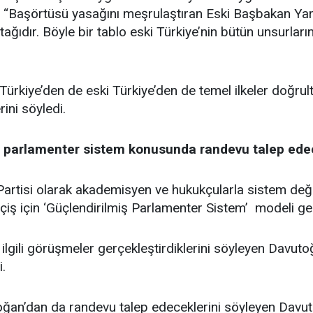
, “Başörtüsü yasağını meşrulaştıran Eski Başbakan Yar
 ortağıdır. Böyle bir tablo eski Türkiye’nin bütün unsurla
ürkiye’den de eski Türkiye’den de temel ilkeler doğrul
rini söyledi.
n parlamenter sistem konusunda randevu talep ed
artisi olarak akademisyen ve hukukçularla sistem değişi
ş için ‘Güçlendirilmiş Parlamenter Sistem’ modeli geliş
lgili görüşmeler gerçekleştirdiklerini söyleyen Davuto
i.
an’dan da randevu talep edeceklerini söyleyen Davuto