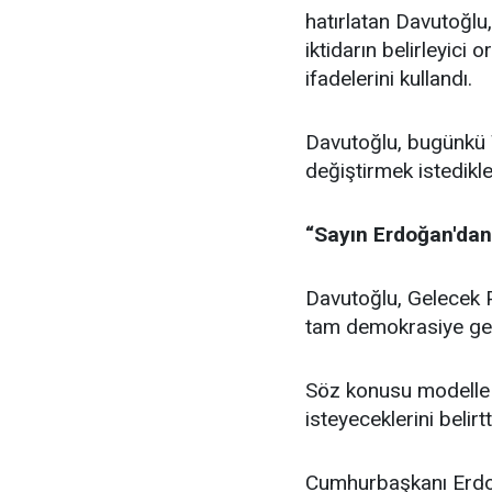
hatırlatan Davutoğlu
iktidarın belirleyici
ifadelerini kullandı.
Davutoğlu, bugünkü T
değiştirmek istedikle
“Sayın Erdoğan'da
Davutoğlu, Gelecek P
tam demokrasiye geçi
Söz konusu modelle i
isteyeceklerini belirtt
Cumhurbaşkanı Erdoğ