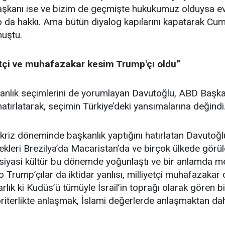
kanı ise ve bizim de geçmişte hukukumuz olduysa ev
o da hakkı. Ama bütün diyalog kapılarını kapatarak Cu
nuştu.
etçi ve muhafazakar kesim Trump'çı oldu”
anlık seçimlerini de yorumlayan Davutoğlu, ABD Başkan
hatırlatarak, seçimin Türkiye’deki yansımalarına değindi
 kriz döneminde başkanlık yaptığını hatırlatan Davutoğ
nekleri Brezilya’da Macaristan’da ve birçok ülkede görü
bir siyasi kültür bu dönemde yoğunlaştı ve bir anlamda m
 o Trump’çılar da iktidar yanlısı, milliyetçi muhafazaka
lık ki Kudüs’ü tümüyle İsrail’in toprağı olarak gören bir
iterlikte anlaşmak, İslami değerlerde anlaşmaktan da