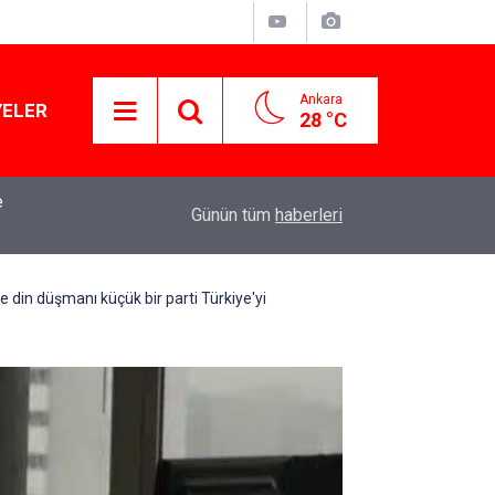
Ankara
YELER
28 °C
mba
15:13
Özgür Özel'den Le Monde'a çarpıcı yazı: 'Bu sürec
Günün tüm
haberleri
 din düşmanı küçük bir parti Türkiye'yi