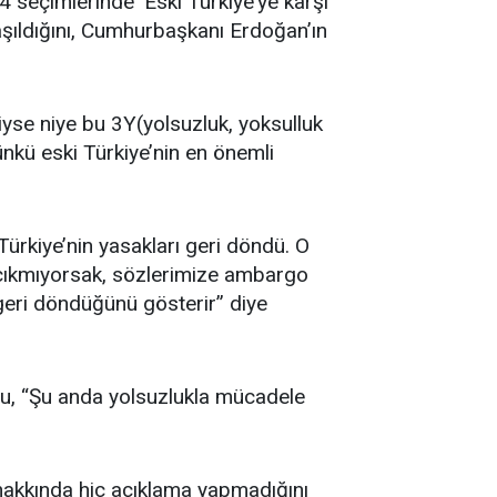
 seçimlerinde ‘Eski Türkiye’ye karşı
aşıldığını, Cumhurbaşkanı Erdoğan’ın
tiyse niye bu 3Y(yolsuzluk, yoksulluk
nkü eski Türkiye’nin en önemli
Türkiye’nin yasakları geri döndü. O
i çıkmıyorsak, sözlerimize ambargo
n geri döndüğünü gösterir” diye
lu, “Şu anda yolsuzlukla mücadele
 hakkında hiç açıklama yapmadığını