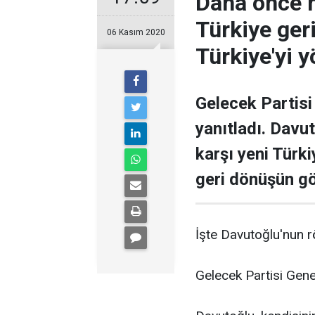
Daha önce h
Türkiye ger
06 Kasım 2020
Türkiye'yi y
Gelecek Partisi
yanıtladı. Davu
karşı yeni Türki
geri dönüşün gö
İşte Davutoğlu'nun rö
Gelecek Partisi Gene