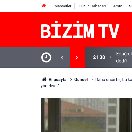
Manşetler
Günün Haberleri
Arşiv
S
isyen benim ilk yapay zeka şarkım için ne
Kirli ça
16:11
iddia
Anasayfa
Güncel
Daha önce hiç bu ka
yönetiyor"