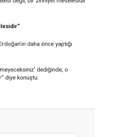
esi değil, bir zihniyet meselesidir”
lesidir”
Erdoğan’ın daha önce yaptığı
meyeceksiniz' dediğinde, o
r” diye konuştu.