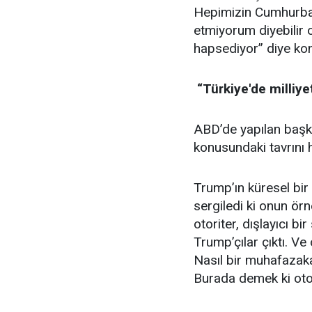
Hepimizin Cumhurbaş
etmiyorum diyebilir 
hapsediyor” diye ko
“Türkiye'de milliy
ABD’de yapılan başk
konusundaki tavrını 
Trump’ın küresel bir
sergiledi ki onun ör
otoriter, dışlayıcı 
Trump’çılar çıktı. Ve
Nasıl bir muhafazakar
Burada demek ki otor