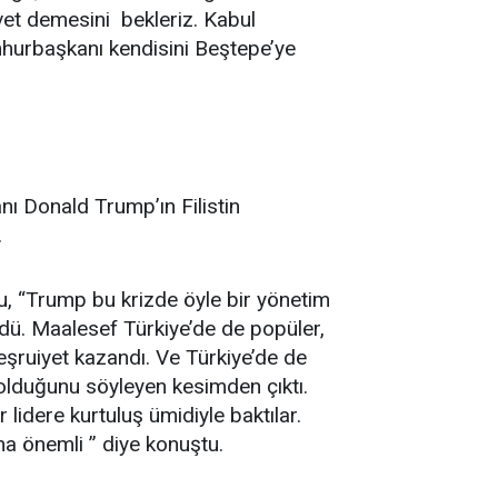
et demesini bekleriz. Kabul
mhurbaşkanı kendisini Beştepe’ye
ı Donald Trump’ın Filistin
.
lu, “Trump bu krizde öyle bir yönetim
ldü. Maalesef Türkiye’de de popüler,
eşruiyet kazandı. Ve Türkiye’de de
r olduğunu söyleyen kesimden çıktı.
 lidere kurtuluş ümidiyle baktılar.
ha önemli ” diye konuştu.