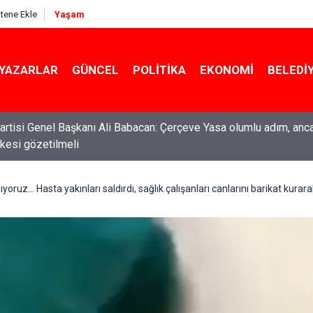
itene Ekle
Yaşam
YAZARLAR
GÜNCEL
POLITIKA
EKONOMI
BELEDI
rtisi Genel Başkanı Ali Babacan: Çerçeve Yasa olumlu adım, anc
ilkesi gözetilmeli
ıyoruz... Hasta yakınları saldırdı, sağlık çalışanları canlarını barikat kurar