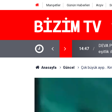
Manşetler
Günün Haberleri
Arşiv
S
inde: Gram, çeyrek ve Cumhuriyet altını bugün
DEVA Pa
14:47
eşitlik 
Anasayfa
Güncel
Çok büyük ayıp... Kın