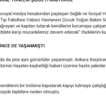
 sosyal medya hesabından paylaşan Sağlık ve Sosyal Hi
i Tıp Fakültesi Cebeci Hastanesi Çocuk Yoğun Bakım Se
uğrayan ve kapıları tutarak kendilerini korumaya çalışan
şiddete karşı mücadelemiz devam edecek” ifadelerini kul
ÖNCE DE YAŞANMIŞTI
nda da yine aynı görüntüler yaşanmıştı. Ankara Keçiör
n birinin hayatını kaybettiği haberi üzerine hasta yakınla
 kendilerini bir bölüme kapatarak kapıyı tutmaya çalıştı
büyük tepkilere neden olmuştu.