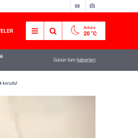
Ankara
YELER
20 °C
ak
YENİ Parti Genel Başkanı Özgür Özel: “Şehit ailel
11:51
Günün tüm
haberleri
varamayacağımız, gözüne bakamayacağımız işle
ak korudu!