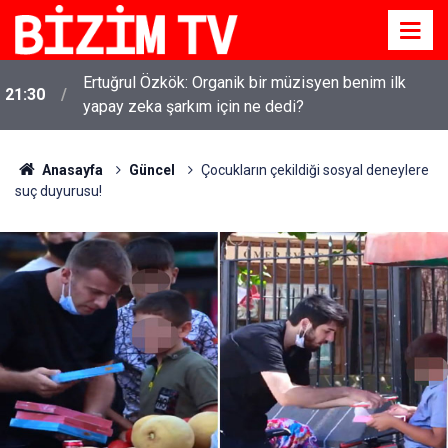
Kirli çamaşırlar ortaya serildi... ROK itirafçı mı oldu?
16:11
Fatih Altaylı'dan bomba iddia
Anasayfa
Güncel
Çocukların çekildiği sosyal deneylere
suç duyurusu!