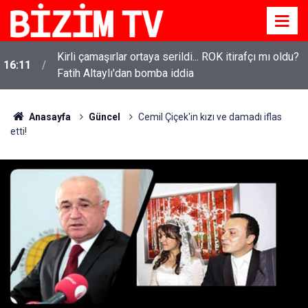
Kirli çamaşırlar ortaya serildi... ROK itirafçı mı oldu?
16:11
Fatih Altaylı'dan bomba iddia
Anasayfa
Güncel
Cemil Çiçek'in kızı ve damadı iflas
etti!