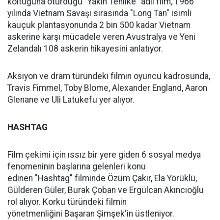
koltuğuna oturduğu "Yakın Tehlike" adlı film, 1966
yılında Vietnam Savaşı sırasında "Long Tan" isimli
kauçuk plantasyonunda 2 bin 500 kadar Vietnam
askerine karşı mücadele veren Avustralya ve Yeni
Zelandalı 108 askerin hikayesini anlatıyor.
Aksiyon ve dram türündeki filmin oyuncu kadrosunda,
Travis Fimmel, Toby Blome, Alexander England, Aaron
Glenane ve Uli Latukefu yer alıyor.
HASHTAG
Film çekimi için ıssız bir yere giden 6 sosyal medya
fenomeninin başlarına gelenleri konu
edinen "Hashtag" filminde Özüm Çakır, Ela Yörüklü,
Gülderen Güler, Burak Çoban ve Ergülcan Akıncıoğlu
rol alıyor. Korku türündeki filmin
yönetmenliğini Başaran Şimşek'in üstleniyor.