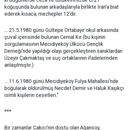
ki bugünlerde ceza ve tutukevimizde C/21
koğuşunda bulunan arkadaşlarıyla birlikte İran’a biat
ederek kısaca, mezhepler 12’dir.
... 21.5.1980 günü Gültepe Ortabayır okul arkasında
çuval içerisinde bulunan Cemal Kır (bu kişinin
sorgulamasının Mecidiyeköy Ülkücü Gençlik
Derneği’nde yapıldığı olayı gerçekleştiren sanıklardan
Üzeyir Çakmaktaş ve suç ortaklarının ifadelerinden
anlaşılmıştır.)
... 11.6.1980 günü Mecidiyeköy Fulya Mahallesi’nde
boğularak öldürülmüş Necdet Demir ve Haluk Kaşıkçı
isimli kişilerin cesetleri.”
***
Bir zamanlar Çakıcı’nın dostu olan Ağansoy,