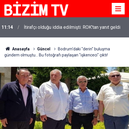
11:14
İtirafçı olduğu iddia edilmişti: ROK'tan yanıt geldi
11:10
Yusuf Tekin açıkladı: YKS değişecek mi?
Anasayfa
Güncel
Bodrum'daki "derin" buluşma
gündem olmuştu... Bu fotoğrafı paylaşan "işkenceci" çıktı!