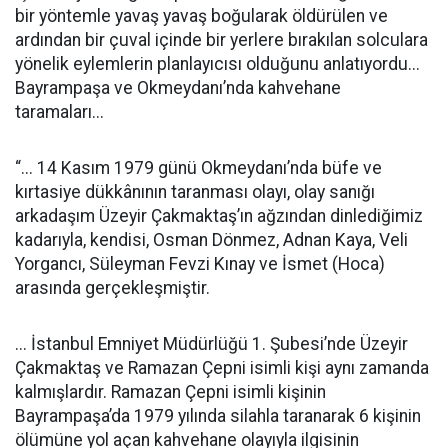
bir yöntemle yavaş yavaş boğularak öldürülen ve
ardından bir çuval içinde bir yerlere bırakılan solculara
yönelik eylemlerin planlayıcısı olduğunu anlatıyordu...
Bayrampaşa ve Okmeydanı’nda kahvehane
taramaları...
“... 14 Kasım 1979 günü Okmeydanı’nda büfe ve
kırtasiye dükkânının taranması olayı, olay sanığı
arkadaşım Üzeyir Çakmaktaş’ın ağzından dinlediğimiz
kadarıyla, kendisi, Osman Dönmez, Adnan Kaya, Veli
Yorgancı, Süleyman Fevzi Kınay ve İsmet (Hoca)
arasında gerçekleşmiştir.
... İstanbul Emniyet Müdürlüğü 1. Şubesi’nde Üzeyir
Çakmaktaş ve Ramazan Çepni isimli kişi aynı zamanda
kalmışlardır. Ramazan Çepni isimli kişinin
Bayrampaşa’da 1979 yılında silahla taranarak 6 kişinin
ölümüne yol açan kahvehane olayıyla ilgisinin