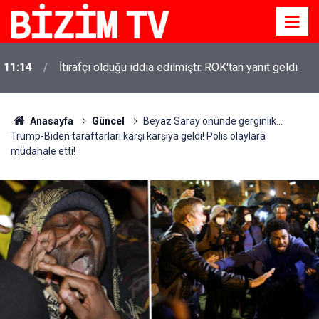
11:14
İtirafçı olduğu iddia edilmişti: ROK'tan yanıt geldi
11:10
Yusuf Tekin açıkladı: YKS değişecek mi?
Anasayfa
Güncel
Beyaz Saray önünde gerginlik...
Trump-Biden taraftarları karşı karşıya geldi! Polis olaylara
müdahale etti!