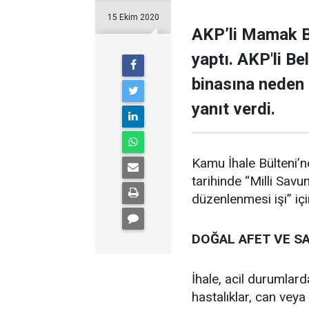
15 Ekim 2020
AKP’li Mamak Be
yaptı. AKP'li B
binasına neden t
yanıt verdi.
Kamu İhale Bülteni’n
tarihinde “Milli Sav
düzenlenmesi işi” içi
DOĞAL AFET VE S
İhale, acil durumlar
hastalıklar, can vey