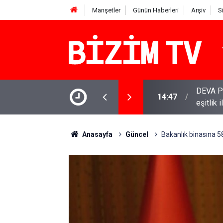
Manşetler
Günün Haberleri
Arşiv
S
DEVA Pa
14:47
YENİ Par
eşitlik 
11:51
varamay
Anasayfa
Güncel
Bakanlık binasına 580