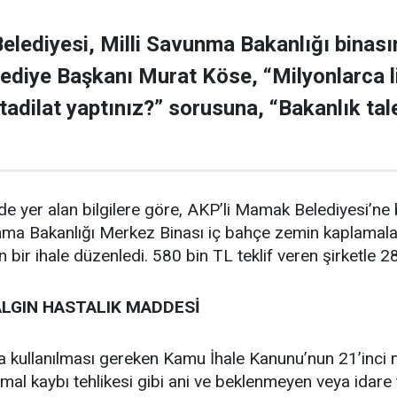
lediyesi, Milli Savunma Bakanlığı binasına 
elediye Başkanı Murat Köse, “Milyonlarca li
adilat yaptınız?” sorusuna, “Bakanlık tale
de yer alan bilgilere göre, AKP’li Mamak Belediyesi’ne 
unma Bakanlığı Merkez Binası iç bahçe zemin kaplamala
n bir ihale düzenledi. 580 bin TL teklif veren şirketle 
ALGIN HASTALIK MADDESİ
da kullanılması gereken Kamu İhale Kanunu’nun 21’inci 
a mal kaybı tehlikesi gibi ani ve beklenmeyen veya id