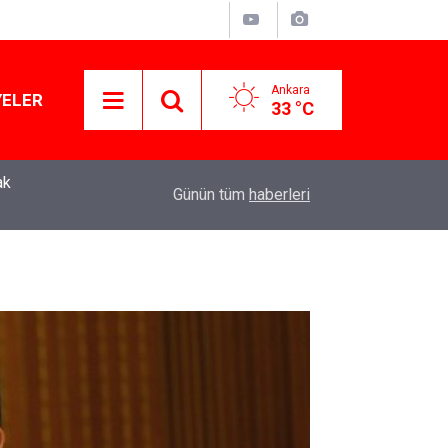
Ankara
YELER
33 °C
ak
Murat Ağırel'den çarpıcı kulis bilgisi: AKP'nin y
11:41
Günün tüm
haberleri
operasyon geliyor!