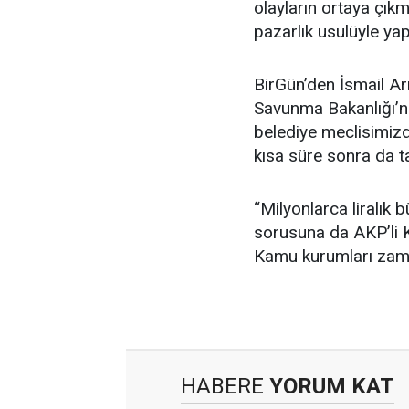
olayların ortaya çık
pazarlık usulüyle yapı
BirGün’den İsmail Arı
Savunma Bakanlığı’nd
belediye meclisimizde
kısa süre sonra da 
“Milyonlarca liralık 
sorusuna da AKP’li Kö
Kamu kurumları zama
HABERE
YORUM KAT