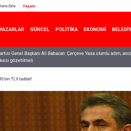
itene Ekle
Yaşam
YAZARLAR
GÜNCEL
POLITIKA
EKONOMI
BELEDI
rtisi Genel Başkanı Ali Babacan: Çerçeve Yasa olumlu adım, anc
ti Genel Başkanı Özgür Özel: “Şehit ailelerinin, gazilerin yanına
ilkesi gözetilmeli
acağımız, gözüne bakamayacağımız işlerin içinde olmayız”
 bin TL'li tadilat!