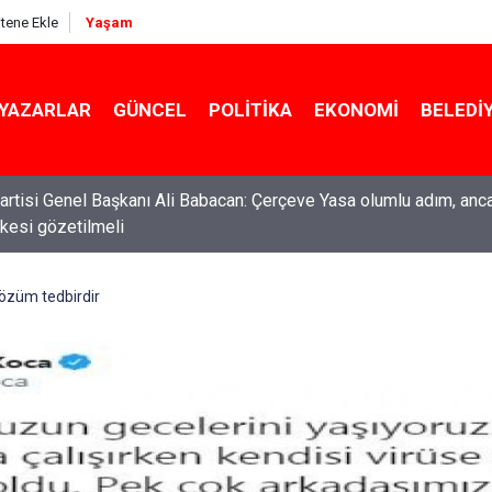
itene Ekle
Yaşam
YAZARLAR
GÜNCEL
POLITIKA
EKONOMI
BELEDI
rtisi Genel Başkanı Ali Babacan: Çerçeve Yasa olumlu adım, anc
ilkesi gözetilmeli
ti Genel Başkanı Özgür Özel: “Şehit ailelerinin, gazilerin yanına
acağımız, gözüne bakamayacağımız işlerin içinde olmayız”
çözüm tedbirdir