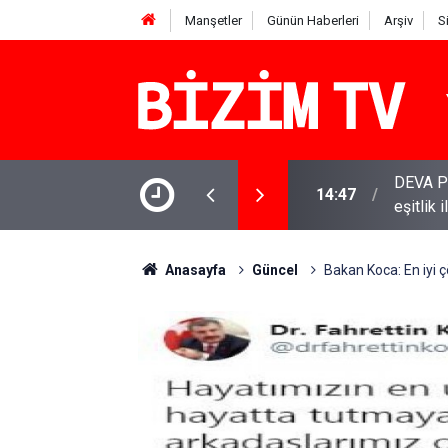
Manşetler
Günün Haberleri
Arşiv
S
DEVA Pa
14:47
eşitlik 
YENİ Par
11:51
varamay
Anasayfa
Güncel
Bakan Koca: En iyi 