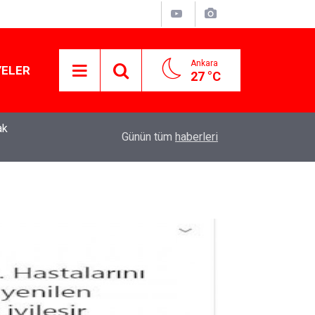
Ankara
YELER
27 °C
ak
Murat Ağırel'den çarpıcı kulis bilgisi: AKP'nin y
11:41
Günün tüm
haberleri
operasyon geliyor!