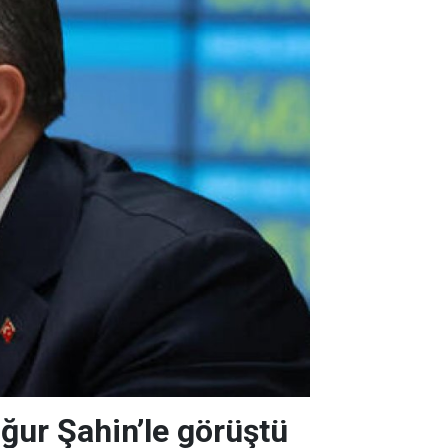
Uğur Şahin’le görüştü