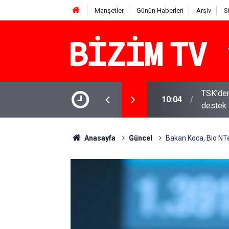
Manşetler
Günün Haberleri
Arşiv
S
TSK’den
10:04
destek
MHP'li 
10:02
çekti
Anasayfa
Güncel
Bakan Koca, Bio NTec