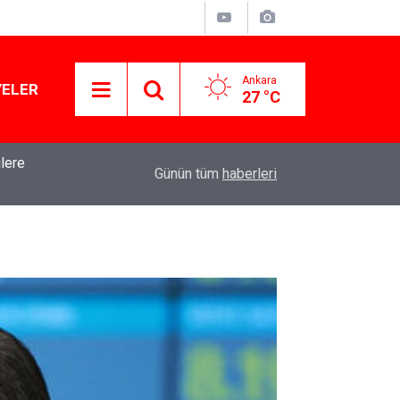
Ankara
YELER
27 °C
lere
09:58
Kuşadası Belediyesi'ne üçüncü dalga operasyon:
Günün tüm
haberleri
ikkat