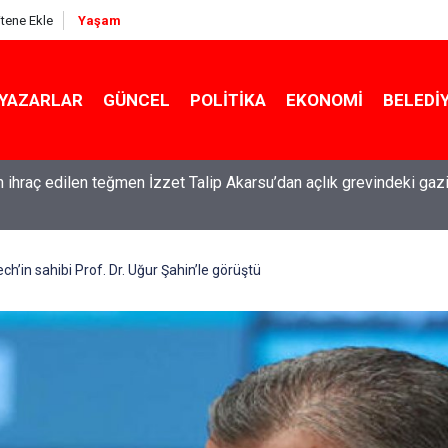
itene Ekle
Yaşam
YAZARLAR
GÜNCEL
POLITIKA
EKONOMI
BELEDI
 ihraç edilen teğmen İzzet Talip Akarsu’dan açlık grevindeki gazi
Feti Yıldız'dan 'çerçeve yasa' açıklaması: IRA ve FARC örnekleri d
h’in sahibi Prof. Dr. Uğur Şahin’le görüştü