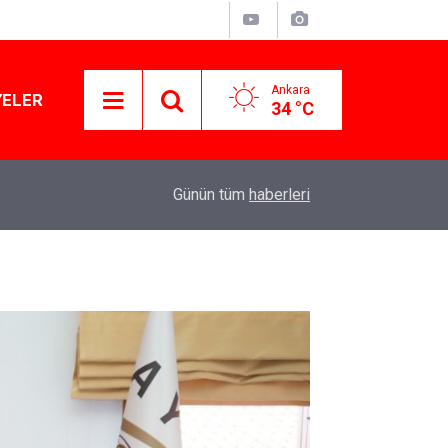
Ankara
YELER
34 °C
11:10
Yusuf Tekin açıkladı: YKS değişecek mi?
Günün tüm
haberleri