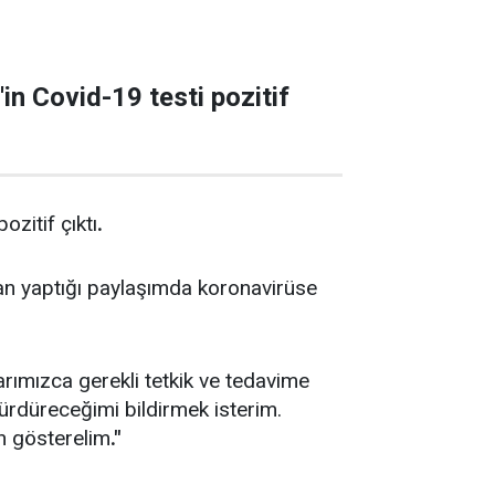
in Covid-19 testi pozitif
zitif çıktı
.
an yaptığı paylaşımda koronavirüse
arımızca gerekli tetkik ve tedavime
ürdüreceğimi bildirmek isterim.
n gösterelim
."