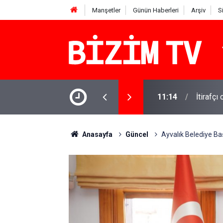
Manşetler
Günün Haberleri
Arşiv
S
şındaki Miraç yaşamını yitirdi: Komşusu
11:14
İtirafçı
Anasayfa
Güncel
Ayvalık Belediye Baş