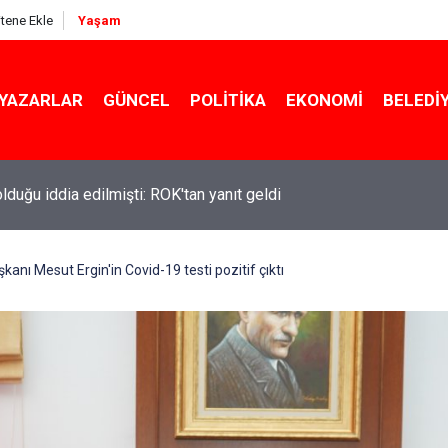
itene Ekle
Yaşam
YAZARLAR
GÜNCEL
POLITIKA
EKONOMI
BELEDI
 olduğu iddia edilmişti: ROK'tan yanıt geldi
kanı Mesut Ergin'in Covid-19 testi pozitif çıktı