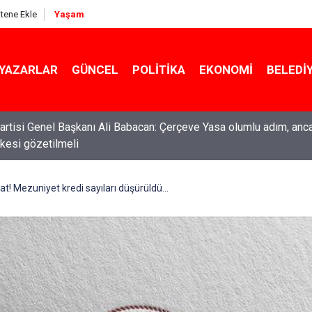
itene Ekle
Yaşam
YAZARLAR
GÜNCEL
POLITIKA
EKONOMI
BELEDI
rtisi Genel Başkanı Ali Babacan: Çerçeve Yasa olumlu adım, anc
ilkesi gözetilmeli
at! Mezuniyet kredi sayıları düşürüldü...