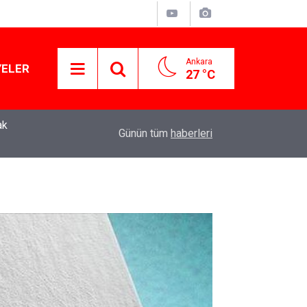
Ankara
YELER
27 °C
ak
YENİ Parti Genel Başkanı Özgür Özel: “Şehit ailel
11:51
Günün tüm
haberleri
varamayacağımız, gözüne bakamayacağımız işle