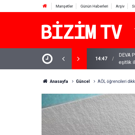
Manşetler
Günün Haberleri
Arşiv
S
inde: Gram, çeyrek ve Cumhuriyet altını bugün
DEVA Pa
14:47
eşitlik 
Anasayfa
Güncel
AÖL öğrencileri dikk