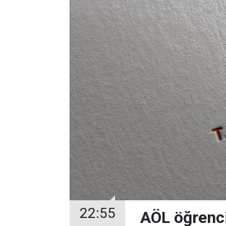
22:55
AÖL öğrencil