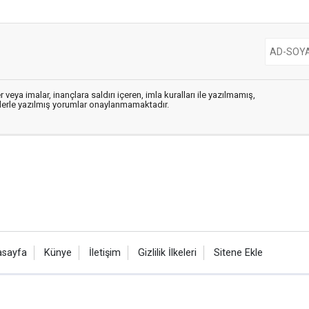
 veya imalar, inançlara saldırı içeren, imla kuralları ile yazılmamış,
flerle yazılmış yorumlar onaylanmamaktadır.
asayfa
Künye
İletişim
Gizlilik İlkeleri
Sitene Ekle