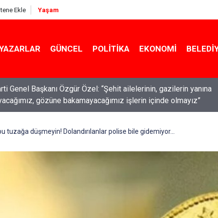
itene Ekle
Yaşam
YAZARLAR
GÜNCEL
POLITIKA
EKONOMI
BELEDI
ti Genel Başkanı Özgür Özel: “Şehit ailelerinin, gazilerin yanına
acağımız, gözüne bakamayacağımız işlerin içinde olmayız”
ırel'den çarpıcı kulis bilgisi: AKP'nin yönettiği 3 belediyeye
on geliyor!
 tuzağa düşmeyin! Dolandırılanlar polise bile gidemiyor...