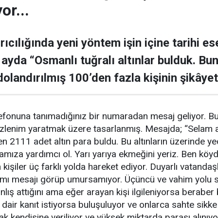
or...
ıcılığında yeni yöntem işin içine tarihi e
 ayda “Osmanlı tuğralı altınlar bulduk. Bunl
dolandırılmış 100’den fazla kişinin şikâyeti
fonuna tanımadığınız bir numaradan mesaj geliyor. Bu 
r izlenim yaratmak üzere tasarlanmış. Mesajda; “Selam
n 2111 adet altın para buldu. Bu altınların üzerinde ye
amıza yardımcı ol. Yarı yarıya ekmeğini yeriz. Ben köyd
n kişiler üç farklı yolda hareket ediyor. Duyarlı vatandaş
ısmı mesajı görüp umursamıyor. Üçüncü ve vahim yolu se
nlış attığını ama eğer arayan kişi ilgileniyorsa beraber 
 dair kanıt istiyorsa buluşuluyor ve onlarca sahte sikke
arak kendisine veriliyor ve yüksek miktarda parası alınıyo