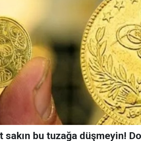
 sakın bu tuzağa düşmeyin! Dol