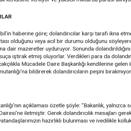
RLAR
il'in haberine göre; dolandırıcılar karşı tarafı ikna etme
stası olduğunu veya acil bir durumu olduğunu söyleyer
na dair mazeretler uyduruyor. Sonunda dolandırıldığını 
ça iştirak etmiş oluyorlar. Verdikleri para da dolandırıc
akçılıkla Mücadele Daire Başkanlığı kendilerine gelen 
anlığı’na bildirerek dolandırıcıların peşini bırakmıyor
anlığı’nın açıklaması özetle şöyle: “Bakanlık, yalnızca
airesi’ne iletmiştir. Gerek dolandırıcılık mesajları gere
vatandaşlarımızın hazırlıklı bulunması ve ivedilikle kol
”