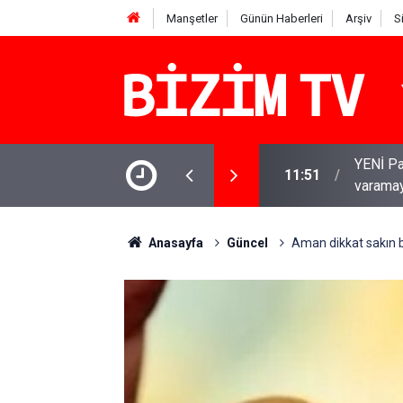
Manşetler
Günün Haberleri
Arşiv
S
YENİ Par
11:51
varamay
Murat Ağ
11:41
operasy
Anasayfa
Güncel
Aman dikkat sakın bu