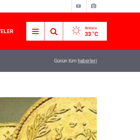
Ankara
YELER
33 °C
11:37
Başkan Tugay'dan Kazakistan iş dünyasına İzmir
Günün tüm
haberleri