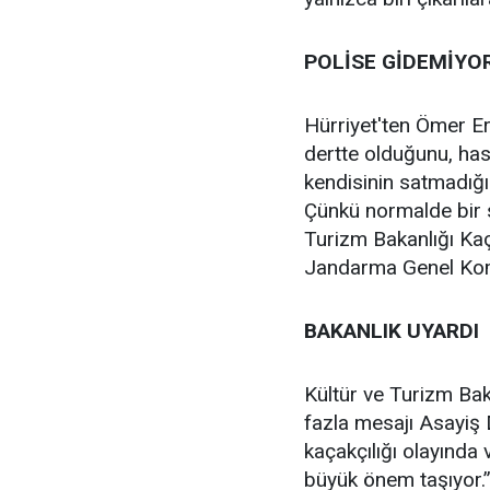
POLİSE GİDEMİYO
Hürriyet'ten Ömer Erb
dertte olduğunu, ha
kendisinin satmadığı
Çünkü normalde bir su
Turizm Bakanlığı Kaç
Jandarma Genel Komut
BAKANLIK UYARDI
Kültür ve Turizm Bak
fazla mesajı Asayiş D
kaçakçılığı olayında 
büyük önem taşıyor.