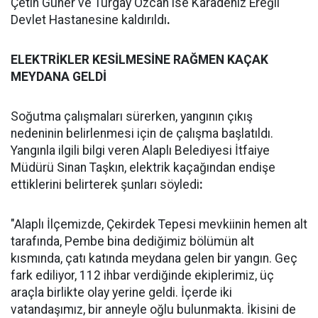
Çetin Güner ve Turgay Özcan ise Karadeniz Ereğli
Devlet Hastanesine kaldırıldı
.
ELEKTRİKLER KESİLMESİNE RAĞMEN KAÇAK
MEYDANA GELDİ
Soğutma çalışmaları sürerken, yangının çıkış
nedeninin belirlenmesi için de çalışma başlatıldı.
Yangınla ilgili bilgi veren Alaplı Belediyesi İtfaiye
Müdürü Sinan Taşkın, elektrik kaçağından endişe
ettiklerini belirterek şunları söyledi
:
"Alaplı İlçemizde, Çekirdek Tepesi mevkiinin hemen alt
tarafında, Pembe bina dediğimiz bölümün alt
kısmında, çatı katında meydana gelen bir yangın. Geç
fark ediliyor, 112 ihbar verdiğinde ekiplerimiz, üç
araçla birlikte olay yerine geldi. İçerde iki
vatandaşımız, bir anneyle oğlu bulunmakta. İkisini de