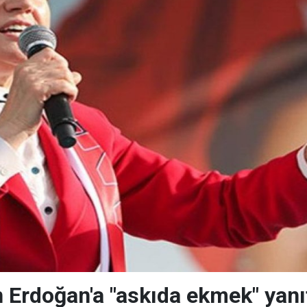
 Erdoğan'a "askıda ekmek" yanıt