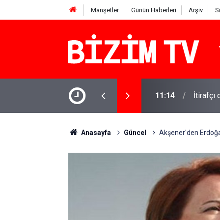
Manşetler
Günün Haberleri
Arşiv
S
11:14
İtirafçı
11:10
Yusuf T
Anasayfa
Güncel
Akşener'den Erdoğan