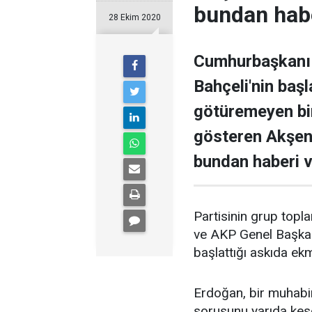
bundan habe
28 Ekim 2020
Cumhurbaşkanı 
Bahçeli'nin baş
götüremeyen biri
gösteren Akşene
bundan haberi 
Partisinin grup topl
ve AKP Genel Başkan
başlattığı askıda ekm
Erdoğan, bir muhabi
sorusunu yarıda kese