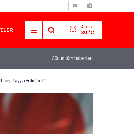
Ankara
YELER
30 °C
11:03
Lüks yok, şatafat yok: YENİ Parti kapılarını açtı
Günün tüm
haberleri
n Recep Tayyip Erdoğan?”"