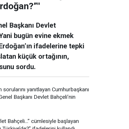
Erdoğan?”"
el Başkanı Devlet
 “Yani bugün evine ekmek
Erdoğan’ın ifadelerine tepki
latan küçük ortağının,
sunu sordu.
n sorularını yanıtlayan Cumhurbaşkanı
enel Başkanı Devlet Bahçeli’nin
et Bahçeli…” cümlesiyle başlayan
ürkiye’de?” ifadelerini kullandı.