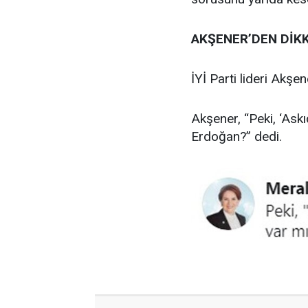
AKŞENER’DEN DİK
İYİ Parti lideri Akş
Akşener, “Peki, ‘As
Erdoğan?” dedi.