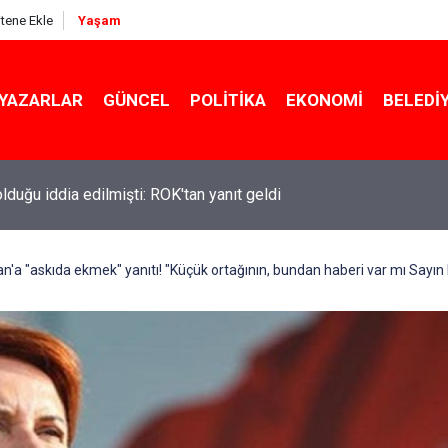
itene Ekle
Yaşam
YAZARLAR
GÜNCEL
POLITIKA
EKONOMI
BELEDI
 olduğu iddia edilmişti: ROK'tan yanıt geldi
ekin açıkladı: YKS değişecek mi?
'a "askıda ekmek" yanıtı! "Küçük ortağının, bundan haberi var mı Sayı