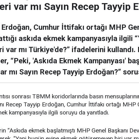
ri var mı Sayın Recep Tayyip 
Erdoğan, Cumhur İttifakı ortağı MHP Gen
lattığı askıda ekmek kampanyasıyla ilgili
 var mı Türkiye'de?” ifadelerini kullandı. 
r, “Peki, 'Askıda Ekmek Kampanyası' baş
var mı Sayın Recep Tayyip Erdoğan?” soru
antısı sonrası TBMM koridorlarında basın mensuplarını
ı Recep Tayyip Erdoğan, Cumhur İttifakı ortağı MHP G
ek kampanyasıyla ilgili soruyu da yanıtladı.
rin “Askıda ekmek başlatmıştı MHP Genel Başkanı Devl
rek, “Yani bugün evine ekmek götüremeyen biri var mı T