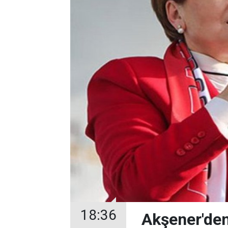
18:36
Akşener'den