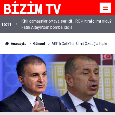
Kirli çamaşırlar ortaya serildi... ROK itirafçı mı oldu?
16:11
Fatih Altaylı'dan bomba iddia
Anasayfa
Güncel
AKP'li Çelik'ten Ümit Özdağ'a tepki