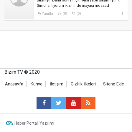
takmıştı. Daha sonra niçin vekil yaptı şaşırmıştım.
Şimdi anlıyorum ikisininde mayası mossad
Yanıtla
(0)
(0)
Bizim TV © 2020
Anasayfa
Künye
İletişim
Gizlilik İlkeleri
Sitene Ekle
Haber Portalı Yazılımı