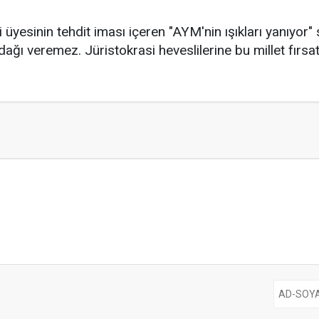
esinin tehdit iması içeren "AYM'nin ışıkları yanıyor" 
zdağı veremez. Jüristokrasi heveslilerine bu millet fırs