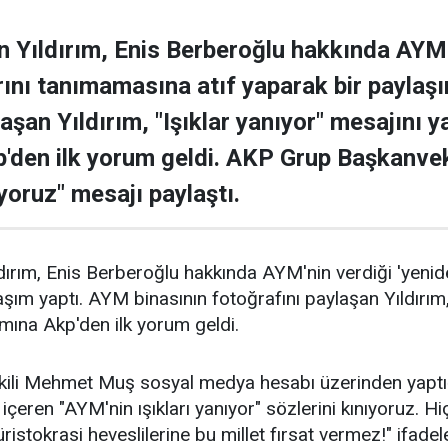
 Yıldırım, Enis Berberoğlu hakkında AYM'
rını tanımamasına atıf yaparak bir paylaş
aşan Yıldırım, "Işıklar yanıyor" mesajını ya
p'den ilk yorum geldi. AKP Grup Başkanve
oruz" mesajı paylaştı.
ırım, Enis Berberoğlu hakkında AYM'nin verdiği 'yenid
aşım yaptı. AYM binasının fotoğrafını paylaşan Yıldırım, 
şımına Akp'den ilk yorum geldi.
ili Mehmet Muş sosyal medya hesabı üzerinden yapt
 içeren "AYM'nin ışıkları yanıyor" sözlerini kınıyoruz. Hi
stokrasi heveslilerine bu millet fırsat vermez!" ifadele