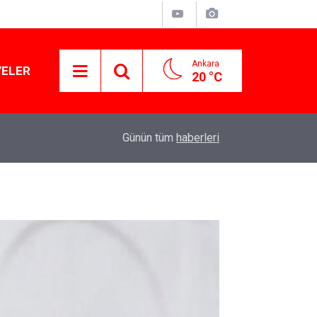
Ankara
YELER
20 °C
Murat Ağırel'den çarpıcı kulis bilgisi: AKP'nin y
11:41
Günün tüm
haberleri
operasyon geliyor!