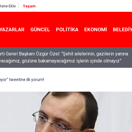
itene Ekle
Yaşam
YAZARLAR
GÜNCEL
POLITIKA
EKONOMI
BELEDI
ti Genel Başkanı Özgür Özel: “Şehit ailelerinin, gazilerin yanına
acağımız, gözüne bakamayacağımız işlerin içinde olmayız”
ıyor" tweetine ilk yorum!