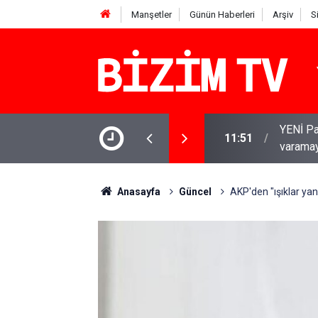
Manşetler
Günün Haberleri
Arşiv
S
 Babacan: Çerçeve Yasa olumlu adım, ancak
YENİ Par
11:51
varamay
Anasayfa
Güncel
AKP'den "ışıklar yan