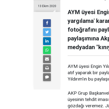
13 Ekim 2020
AYM üyesi Engin
yargılama' kara
fotoğrafını payl
paylaşımına Ak
medyadan "kınıy
AYM üyesi Engin Yıld
atıf yaparak bir payl
Yıldırım'ın bu payla
AKP Grup Başkanvek
üyesinin tehdit iması
gözdağı veremez. Jüri