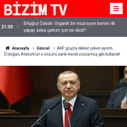
Ertuğrul Özkök: Organik bir müzisyen benim ilk
21:30
yapay zeka şarkım için ne dedi?
Anasayfa
Güncel
AKP grupta dikkat çeken ayrıntı...
Erdoğan, Atatürk'ün o sözünü sanki kendi sözüymüş gibi kullandı!