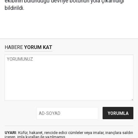
ekibinin bulunduğu devriye botunun yola çıkarıldığı
bildirildi.
HABERE
YORUM KAT
UYARI:
Küfür, hakaret, rencide edici cümleler veya imalar, inançlara saldırı
içeren, imla kuralları ile yazılmamış,