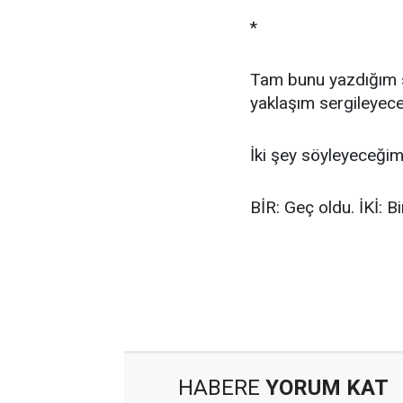
*
Tam bunu yazdığım sı
yaklaşım sergileyec
İki şey söyleyeceğim
BİR: Geç oldu. İKİ: B
HABERE
YORUM KAT