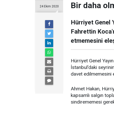
Bir daha olm
24 Ekim 2020
Hürriyet Genel
Fahrettin Koca'
etmemesini eleş
Hürriyet Genel Yayın
İstanbul’daki seyrin
davet edilmemesini e
Ahmet Hakan, Hürriye
kapsamlı salgın top
sindirememesi gerekir