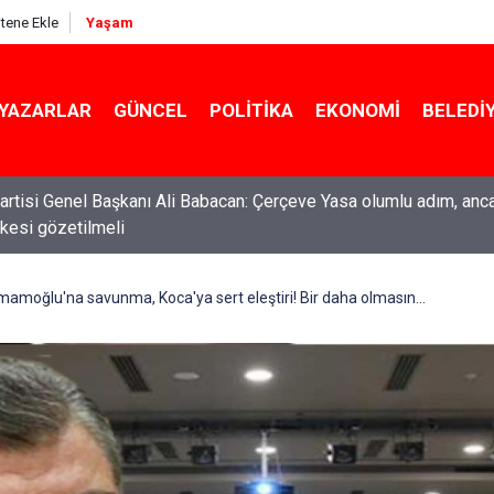
itene Ekle
Yaşam
YAZARLAR
GÜNCEL
POLITIKA
EKONOMI
BELEDI
ti Genel Başkanı Özgür Özel: “Şehit ailelerinin, gazilerin yanına
acağımız, gözüne bakamayacağımız işlerin içinde olmayız”
moğlu'na savunma, Koca'ya sert eleştiri! Bir daha olmasın...