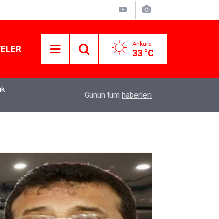
Ankara
YELER
33 °C
Murat Ağırel'den çarpıcı kulis bilgisi: AKP'nin y
11:41
Günün tüm
haberleri
operasyon geliyor!