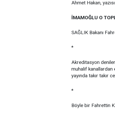
Ahmet Hakan, yazısın
İMAMOĞLU O TOP
SAĞLIK Bakanı Fahret
*
Akreditasyon denilen
muhalif kanallardan e
yayında takır takır c
*
Böyle bir Fahrettin Ko