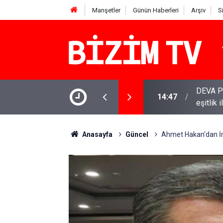
Manşetler
Günün Haberleri
Arşiv
S
 Babacan: Çerçeve Yasa olumlu adım, ancak
YENİ Par
11:51
varamay
Anasayfa
Güncel
Ahmet Hakan'dan İma