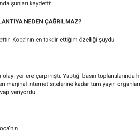
da şunları kaydetti:
LANTIYA NEDEN ÇAĞRILMAZ?
tin Koca’nın en takdir ettiğim özelliği şuydu:
 olayı yerlere çarpmıştı. Yaptığı basın toplantılarında
n marjinal internet sitelerine kadar tüm yayın organların
evap veriyordu.
ca’nın...