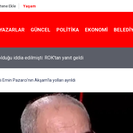
itene Ekle
Yaşam
YAZARLAR
GÜNCEL
POLITIKA
EKONOMI
BELEDI
 olduğu iddia edilmişti: ROK'tan yanıt geldi
Emin Pazarcı'nın Akşam'la yolları ayrıldı