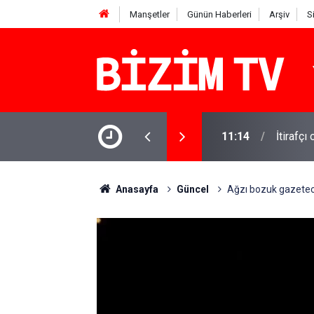
Manşetler
Günün Haberleri
Arşiv
S
şındaki Miraç yaşamını yitirdi: Komşusu
11:14
İtirafçı
Anasayfa
Güncel
Ağzı bozuk gazeteci 