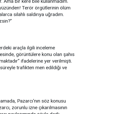
r. Ama bir kere bile kullanmadım.
er yüzünden! Terör örgütlerinin ölüm
larca silahlı saldırıya uğradım.
zsin?”
deki araçla ilgili inceleme
esinde, görüntülere konu olan şahıs
tadır” ifadelerine yer verilmişti.
üreyle trafikten men edildiği ve
lamada, Pazarcı'nın söz konusu
arcı, zorunlu izne çıkarılmasının