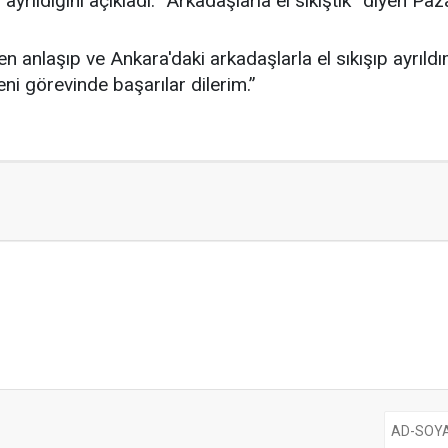
yrıldığını açıkladı. “Arkadaşlarla el sıkıştık” diyen Pa
 anlaşıp ve Ankara'daki arkadaşlarla el sıkışıp ayrıldım
ni görevinde başarılar dilerim.”