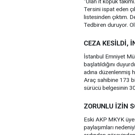
“Ulan it kopuk takım
Tersini ispat eden çı
listesinden çıktım. D
Tedbiren duruyor. O
CEZA KESİLDİ, 
İstanbul Emniyet Müd
başlatıldığını duyur
adına düzenlenmiş he
Araç sahibine 173 bi
sürücü belgesinin 30 g
ZORUNLU İZİN 
Eski AKP MKYK üyesi
paylaşımları nedeniyl