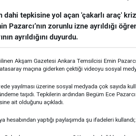
n dahi tepkisine yol açan 'çakarlı araç' k
n Pazarcı’nın zorunlu izne ayrıldığı öğren
ının ayrıldığını duyurdu.
a bilinen Akşam Gazetesi Ankara Temsilcisi Emin Pazarc
alatasaray maçına giderken çektiği videoyu sosyal med
rede yayılması üzerine sosyal medyada çok sayıda kull
ündeme taşıdı. Tepkilerin ardından Begüm Ece Pazarcı 
ine ait olduğunu açıkladı.
a hesabından yaptığı paylaşımda şu ifadeleri kullandı;