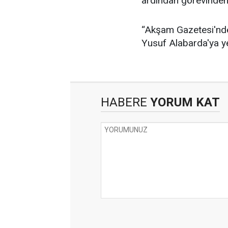
ardından görevinden a
“Akşam Gazetesi'nden
Yusuf Alabarda'ya ye
HABERE
YORUM KAT