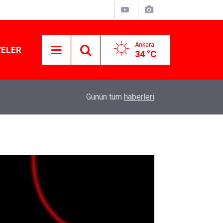
Ankara
YELER
34 °C
11:10
Yusuf Tekin açıkladı: YKS değişecek mi?
Günün tüm
haberleri