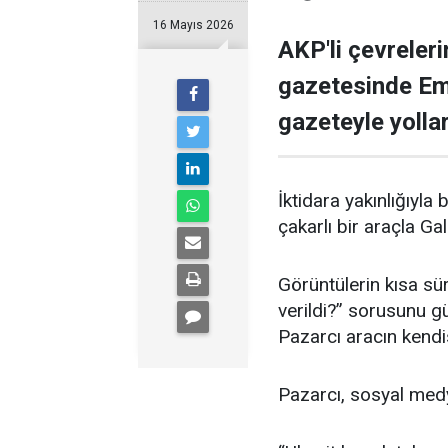
16 Mayıs 2026
AKP'li çevreleri
gazetesinde Emi
gazeteyle yollar
İktidara yakınlığıyl
çakarlı bir araçla G
Görüntülerin kısa sü
verildi?” sorusunu g
Pazarcı aracın kendis
Pazarcı, sosyal medy