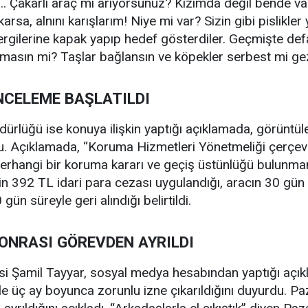
ı... Çakarlı araç mı arıyorsunuz? Kızımda değil bende va
karsa, alnını karışlarım! Niye mi var? Sizin gibi pislikl
ergilerine kapak yapıp hedef gösterdiler. Geçmişte defa
lmasın mi? Taşlar bağlansın ve köpekler serbest mi ge
İNCELEME BAŞLATILDI
ürlüğü ise konuya ilişkin yaptığı açıklamada, görüntüler
du. Açıklamada, “Koruma Hizmetleri Yönetmeliği çerçev
rhangi bir koruma kararı ve geçiş üstünlüğü bulunmamak
n 392 TL idari para cezası uygulandığı, aracın 30 gün s
ün süreyle geri alındığı belirtildi.
SONRASI GÖREVDEN AYRILDI
 Şamil Tayyar, sosyal medya hesabından yaptığı açık
e üç ay boyunca zorunlu izne çıkarıldığını duyurdu. Paz