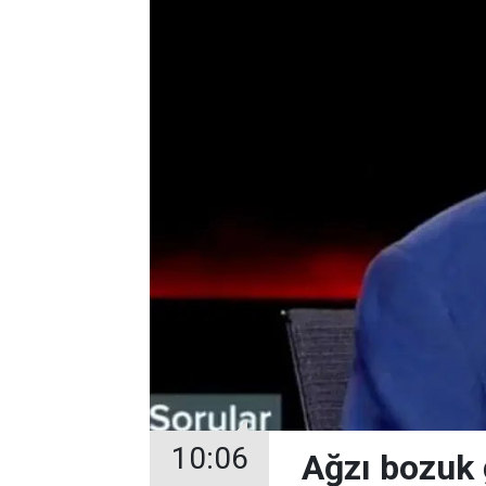
10:06
Ağzı bozuk 