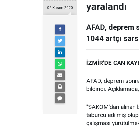
yaralandı
02 Kasım 2020
AFAD, deprem s
1044 artçı sarsı
İZMİR'DE CAN KAYB
AFAD, deprem sonras
bildiridi. Açıklamada,
"SAKOM'dan alınan b
taburcu edilmiş olu
çalışması yürütülmek