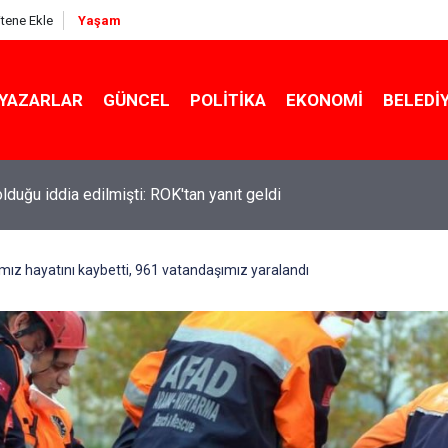
itene Ekle
Yaşam
YAZARLAR
GÜNCEL
POLITIKA
EKONOMI
BELEDI
 olduğu iddia edilmişti: ROK'tan yanıt geldi
ız hayatını kaybetti, 961 vatandaşımız yaralandı