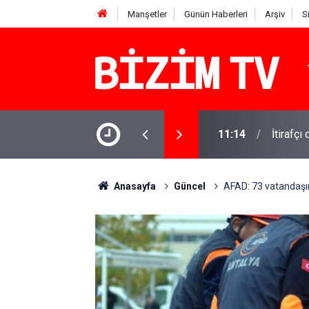
Manşetler
Günün Haberleri
Arşiv
S
şındaki Miraç yaşamını yitirdi: Komşusu
11:14
İtirafçı
Anasayfa
Güncel
AFAD: 73 vatandaşım