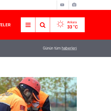
Ankara
YELER
33 °C
11:10
Yusuf Tekin açıkladı: YKS değişecek mi?
Günün tüm
haberleri