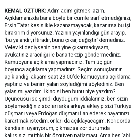
KEMAL ÖZTÜRK:
Adım adım gitmek lazım.
Açıklamanızda bana böyle bir cümle sarf etmediğinizi,
Ersin Tatar kesinlikle kazanamayacak, kazanırsa bu işi
bırakırım diyorsunuz. Yazının yayınlandığı gün arayıp,
'bu yalandır, iftiradır, bunu çıkar, değiştir' demediniz.
Velev ki dediyseniz ben yine çıkarmadıysam,
avukatınız aracılığı ile bana tekzip göndermediniz.
Kamuoyuna açıklama yapmadınız. Tam üç gün
boyunca açıklama yapmadınız. Seçim sonuçlarının
açıklandığı akşam saat 23.00'de kamuoyuna açıklama
yaptınız ve benim yalan söylediğimi söylediniz. Ben
yalan mı yazdım. İkincisi ben bunu niye yazdım?
Üçüncüsü ise şimdi duyduğum iddialarınız, ben sizin
söylemediğiniz sözleri arka arkaya ekleyip sizi Türkiye
düşmanı veya Erdoğan düşmanı ilan ederek hayatınızı
karartmak istedim, onları da açıklayacağım. Koridorda
kendisini uyarıyorum, çıkmazsa zor durumda
kalırsınız, müthiş bir özgüven patlaması. Ama ben 'abi