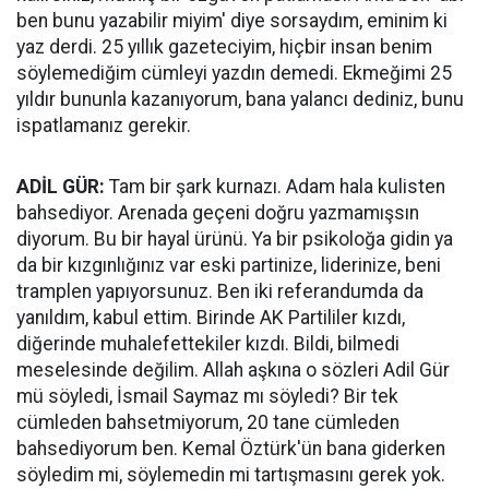
ben bunu yazabilir miyim' diye sorsaydım, eminim ki
yaz derdi. 25 yıllık gazeteciyim, hiçbir insan benim
söylemediğim cümleyi yazdın demedi. Ekmeğimi 25
yıldır bununla kazanıyorum, bana yalancı dediniz, bunu
ispatlamanız gerekir.
ADİL GÜR:
Tam bir şark kurnazı. Adam hala kulisten
bahsediyor. Arenada geçeni doğru yazmamışsın
diyorum. Bu bir hayal ürünü. Ya bir psikoloğa gidin ya
da bir kızgınlığınız var eski partinize, liderinize, beni
tramplen yapıyorsunuz. Ben iki referandumda da
yanıldım, kabul ettim. Birinde AK Partililer kızdı,
diğerinde muhalefettekiler kızdı. Bildi, bilmedi
meselesinde değilim. Allah aşkına o sözleri Adil Gür
mü söyledi, İsmail Saymaz mı söyledi? Bir tek
cümleden bahsetmiyorum, 20 tane cümleden
bahsediyorum ben. Kemal Öztürk'ün bana giderken
söyledim mi, söylemedin mi tartışmasını gerek yok.