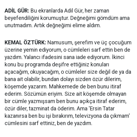
ADİL GÜR:
Bu ekranlarda Adil Gür, her zaman
beyefendiliğini korumuştur. Değneğimi gömdüm ama
unutmadım. Artık değneğimi elime aldım.
KEMAL ÖZTÜRK:
Namusum, şerefim ve üç çocuğum
üzerine yemin ediyorum, o cümleleri sarf ettin ben de
yazdım. Yalancı ifadesini sana iade ediyorum. İkinci
konu bu programda deşifre ettiğiniz konuları
açacağım, okuyacağım, o cümleler size değil de ya da
bana ait olabilir, bundan dolayı sizden özür dilerim,
köşemde yazarım. Mahkemede de ben bunu itiraf
ederim. Sözümün eriyim. Size ait köşemde olmayan
bir cümle yazmışsam ben bunu açıkça itiraf ederim,
özür diler, tazminat da öderim. Ama 'Ersin Tatar
kazanırsa ben bu işi bırakırım, televizyona da çıkmam'
cümlesini sarf ettiniz, ben de yazdım.