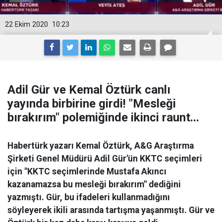
22 Ekim 2020
10:23
Adil Gür ve Kemal Öztürk canlı
yayında birbirine girdi! "Mesleği
bırakırım" polemiğinde ikinci raunt...
Habertürk yazarı Kemal Öztürk, A&G Araştırma
Şirketi Genel Müdürü Adil Gür'ün KKTC seçimleri
için "KKTC seçimlerinde Mustafa Akıncı
kazanamazsa bu mesleği bırakırım" dediğini
yazmıştı. Gür, bu ifadeleri kullanmadığını
söyleyerek ikili arasında tartışma yaşanmıştı. Gür ve