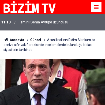
11:10
İzmirli Sema Avrupa üçüncüsü
Anasayfa
Güncel
Acun Ilıcalı’nın Didim Altınkum’da
denize sıfır vakıf arazisinde incelemelerde bulunduğu iddiası
siyasilerin takibinde