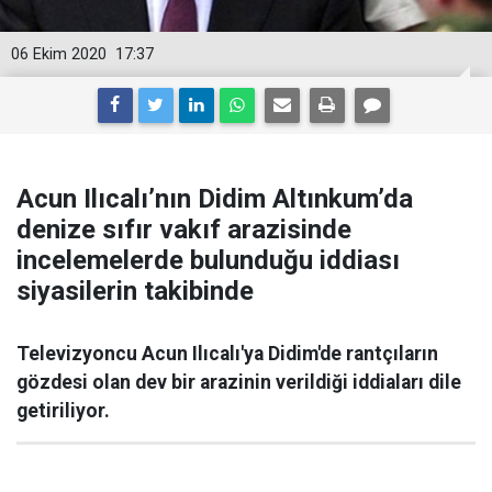
06 Ekim 2020
17:37
Acun Ilıcalı’nın Didim Altınkum’da
denize sıfır vakıf arazisinde
incelemelerde bulunduğu iddiası
siyasilerin takibinde
Televizyoncu Acun Ilıcalı'ya Didim'de rantçıların
gözdesi olan dev bir arazinin verildiği iddiaları dile
getiriliyor.