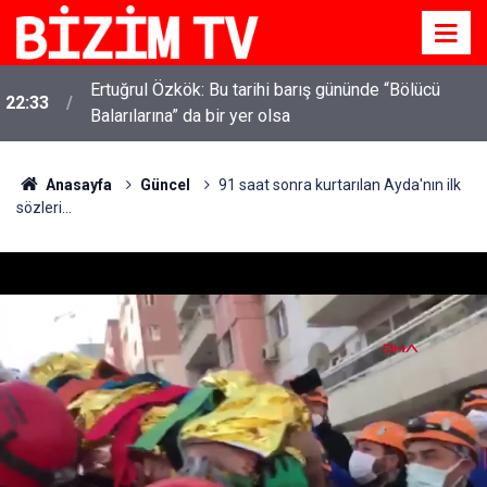
Ertuğrul Özkök: Bu tarihi barış gününde “Bölücü
22:33
Balarılarına” da bir yer olsa
Anasayfa
Güncel
91 saat sonra kurtarılan Ayda'nın ilk
sözleri...