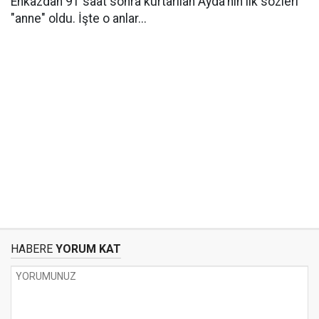
Enkazdan 91 saat sonra kurtarılan Ayda'nın ilk sözleri
"anne" oldu. İşte o anlar...
HABERE
YORUM KAT