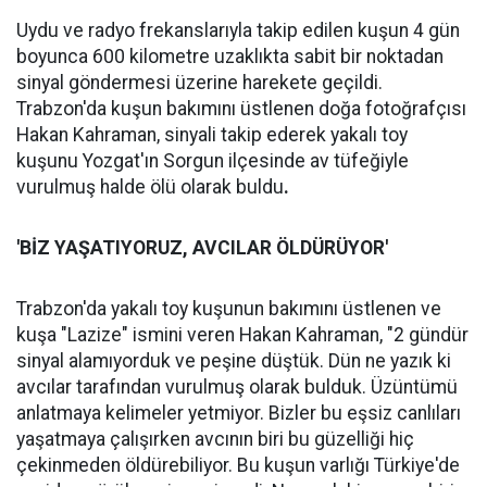
Uydu ve radyo frekanslarıyla takip edilen kuşun 4 gün
boyunca 600 kilometre uzaklıkta sabit bir noktadan
sinyal göndermesi üzerine harekete geçildi.
Trabzon'da kuşun bakımını üstlenen doğa fotoğrafçısı
Hakan Kahraman, sinyali takip ederek yakalı toy
kuşunu Yozgat'ın Sorgun ilçesinde av tüfeğiyle
vurulmuş halde ölü olarak buldu
.
'BİZ YAŞATIYORUZ, AVCILAR ÖLDÜRÜYOR'
Trabzon'da yakalı toy kuşunun bakımını üstlenen ve
kuşa "Lazize" ismini veren Hakan Kahraman, "2 gündür
sinyal alamıyorduk ve peşine düştük. Dün ne yazık ki
avcılar tarafından vurulmuş olarak bulduk. Üzüntümü
anlatmaya kelimeler yetmiyor. Bizler bu eşsiz canlıları
yaşatmaya çalışırken avcının biri bu güzelliği hiç
çekinmeden öldürebiliyor. Bu kuşun varlığı Türkiye'de