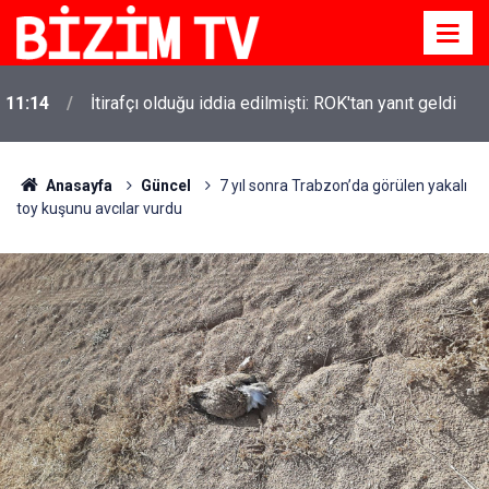
11:10
Yusuf Tekin açıkladı: YKS değişecek mi?
Anasayfa
Güncel
7 yıl sonra Trabzon’da görülen yakalı
toy kuşunu avcılar vurdu