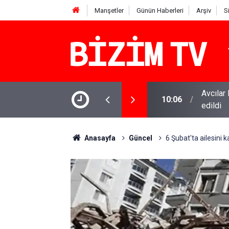
Manşetler
Günün Haberleri
Arşiv
S
.. Gözaltına alınan 12 kişi adliyeye sevk
TSK’den
10:04
destek
Anasayfa
Güncel
6 Şubat'ta ailesini 