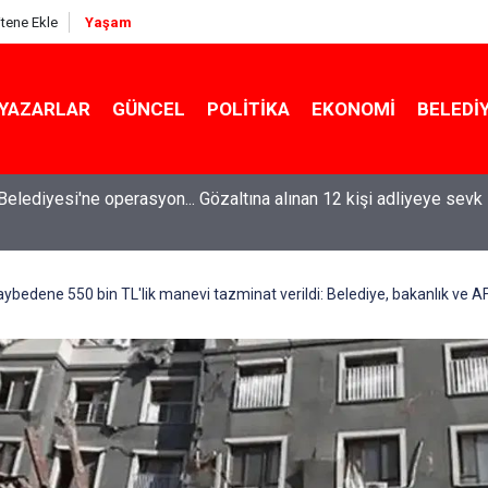
itene Ekle
Yaşam
YAZARLAR
GÜNCEL
POLITIKA
EKONOMI
BELEDI
 ihraç edilen teğmen İzzet Talip Akarsu’dan açlık grevindeki gaz
kaybedene 550 bin TL'lik manevi tazminat verildi: Belediye, bakanlık ve AFA