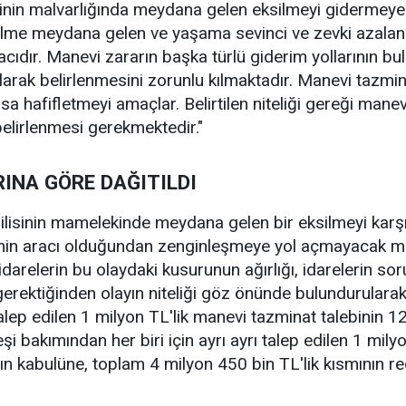
inin malvarlığında meydana gelen eksilmeyi gidermeye y
silme meydana gelen ve yaşama sevinci ve zevki azalan
acıdır. Manevi zararın başka türlü giderim yollarının bu
larak belirlenmesini zorunlu kılmaktadır. Manevi tazmi
sa hafifletmeyi amaçlar. Belirtilen niteliği gereği man
elirlenmesi gerekmektedir."
INA GÖRE DAĞITILDI
gilisinin mamelekinde meydana gelen bir eksilmeyi karş
min aracı olduğundan zenginleşmeye yol açmayacak mikt
le idarelerin bu olaydaki kusurunun ağırlığı, idarelerin 
rektiğinden olayın niteliği göz önünde bulundurularak
lep edilen 1 milyon TL'lik manevi tazminat talebinin 12
i bakımından her biri için ayrı ayrı talep edilen 1 mily
nın kabulüne, toplam 4 milyon 450 bin TL'lik kısmının r