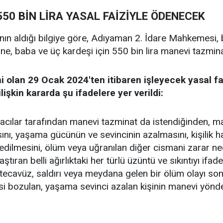
0 BİN LİRA YASAL FAİZİYLE ÖDENECEK
ın aldığı bilgiye göre, Adıyaman 2. İdare Mahkemesi
nne, baba ve üç kardeşi için 550 bin lira manevi tazmi
hi olan 29 Ocak 2024'ten itibaren işleyecek yasal 
işkin kararda şu ifadelere yer verildi:
cılar tarafından manevi tazminat da istendiğinden, mane
ı, yaşama gücünün ve sevincinin azalmasını, kişilik ha
edilmesini, ölüm veya uğranılan diğer cismani zarar nede
ştıran belli ağırlıktaki her türlü üzüntü ve sıkıntıyı ifa
ı tecavüz, saldırı veya meydana gelen bir ölüm olayı son
si bozulan, yaşama sevinci azalan kişinin manevi yön