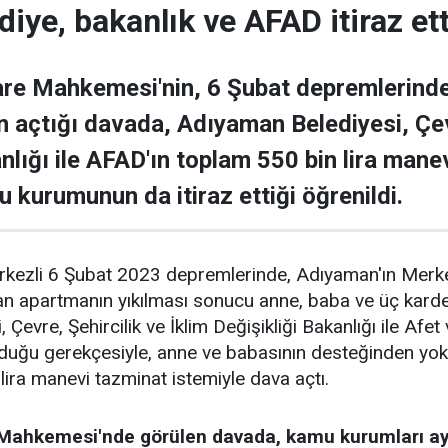
ediye, bakanlık ve AFAD itiraz ett
re Mahkemesi'nin, 6 Şubat depremlerinde
n açtığı davada, Adıyaman Belediyesi, Çevr
anlığı ile AFAD'ın toplam 550 bin lira man
 kurumunun da itiraz ettiği öğrenildi.
zli 6 Şubat 2023 depremlerinde, Adıyaman'ın Merkez
an apartmanın yıkılması sonucu anne, baba ve üç kard
Çevre, Şehircilik ve İklim Değişikliği Bakanlığı ile Afe
uğu gerekçesiyle, anne ve babasının desteğinden yoksu
lira manevi tazminat istemiyle dava açtı.
Mahkemesi'nde görülen davada, kamu kurumları ayr