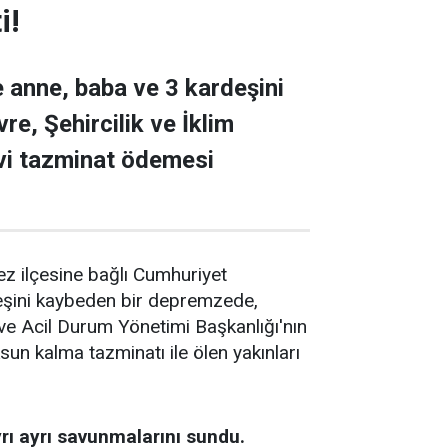
i!
 anne, baba ve 3 kardeşini
e, Şehircilik ve İklim
evi tazminat ödemesi
 ilçesine bağlı Cumhuriyet
eşini kaybeden bir depremzede,
t ve Acil Durum Yönetimi Başkanlığı'nın
n kalma tazminatı ile ölen yakınları
ı ayrı savunmalarını sundu.