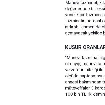
Manevi tazminat, kiş
değerlerinde bir ek
yönelik bir tazmin ar
tazminatın parasal o
ısdırabı kısmen de ol
açmayacak şekilde b
KUSUR ORANLAR
"Manevi tazminat, il
olmayıp, manevi tat
ve zararın niteliği i
ölçüde saptanması ge
annesi bakımından ta
müteveffalar 3 kardeş
100 bin TL'lik kısmı