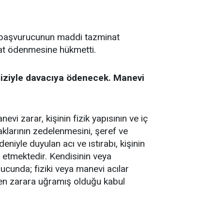
, başvurucunun maddi tazminat
nat ödenmesine hükmetti.
faiziyle davacıya ödenecek. Manevi
vi zarar, kişinin fizik yapısının ve iç
klarının zedelenmesini, şeref ve
niyle duyulan acı ve ıstırabı, kişinin
de etmektedir. Kendisinin veya
ucunda; fiziki veya manevi acılar
den zarara uğramış olduğu kabul