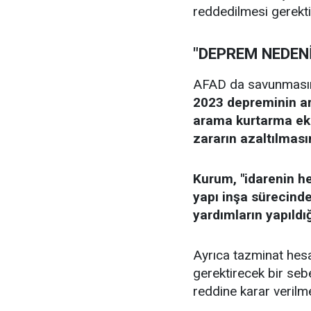
reddedilmesi gerekti
"DEPREM NEDENİ
AFAD da savunmasın
2023 depreminin ard
arama kurtarma ekip
zararın azaltılmasın
Kurum, "idarenin he
yapı inşa sürecinde
yardımların yapıldığı
Ayrıca tazminat hesa
gerektirecek bir seb
reddine karar verilmes