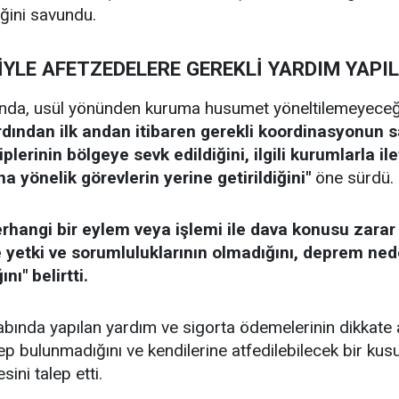
ğini savundu.
YLE AFETZEDELERE GEREKLİ YARDIM YAPIL
da, usül yönünden kuruma husumet yöneltilemeyeceği
ından ilk andan itibaren gerekli koordinasyonun sa
lerinin bölgeye sevk edildiğini, ilgili kurumlarla il
a yönelik görevlerin yerine getirildiğini"
öne sürdü.
rhangi bir eylem veya işlemi ile dava konusu zarar 
 yetki ve sorumluluklarının olmadığını, deprem ned
nı" belirtti.
bında yapılan yardım ve sigorta ödemelerinin dikkate a
ep bulunmadığını ve kendilerine atfedilebilecek bir kus
ini talep etti.