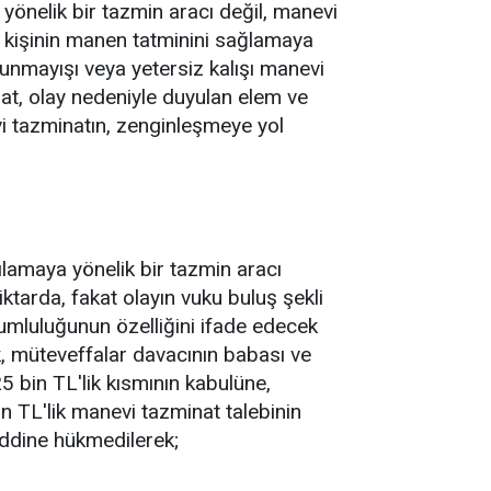
önelik bir tazmin aracı değil, manevi
 kişinin manen tatminini sağlamaya
lunmayışı veya yetersiz kalışı manevi
nat, olay nedeniyle duyulan elem ve
evi tazminatın, zenginleşmeye yol
ılamaya yönelik bir tazmin aracı
arda, fakat olayın vuku buluş şekli
sorumluluğunun özelliğini ifade edecek
, müteveffalar davacının babası ve
5 bin TL'lik kısmının kabulüne,
on TL'lik manevi tazminat talebinin
eddine hükmedilerek;