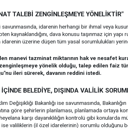
NAT TALEBİ ZENGİNLEŞMEYE YÖNELİKTİR"
 savunmasında, idarenin herhangi bir ihmal veya kusu
ten kaynaklandığını, dava konusu taşınmaz için yapı ru
ıyla idarenin üzerine düşen tüm yasal sorumlulukları yeri
ilen manevi tazminat miktarının hak ve nesafet kura
zenginleşmeye yönelik olduğu, talep edilen faiz tür
"nu ileri sürerek, davanın reddini istedi.
İÇİNDE BELEDİYE, DIŞINDA VALİLİK SORU
 İklim Değişikliği Bakanlığı ise savunmasında, Bakanlığ
ına göre şehirlerin planlaması, planlamada ortaya konu
eyelana karşı dayanıklılığın kontrolü gibi konularda müc
ise valiliklerin (il özel idarelerinin) sorumlu olduğunu b