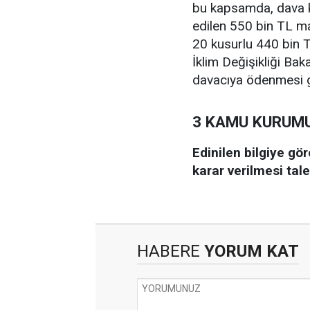
bu kapsamda, dava ko
edilen 550 bin TL ma
20 kusurlu 440 bin T
İklim Değişikliği Ba
davacıya ödenmesi ge
3 KAMU KURUMU
Edinilen bilgiye g
karar verilmesi tal
HABERE
YORUM KAT