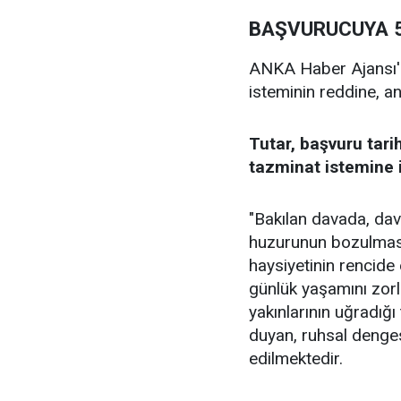
BAŞVURUCUYA 55
ANKA Haber Ajansı'n
isteminin reddine, a
Tutar, başvuru tari
tazminat istemine il
"Bakılan davada, dava
huzurunun bozulmasın
haysiyetinin rencide 
günlük yaşamını zorla
yakınlarının uğradığ
duyan, ruhsal denge
edilmektedir.