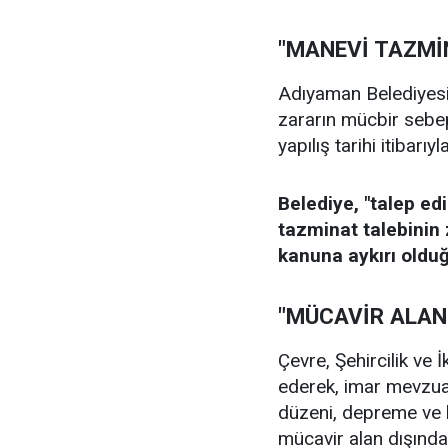
"MANEVİ TAZMİ
Adıyaman Belediyesi
zararın mücbir sebep
yapılış tarihi itibar
Belediye, "talep ed
tazminat talebinin 
kanuna aykırı olduğu
"MÜCAVİR ALAN 
Çevre, Şehircilik ve
ederek, imar mevzuat
düzeni, depreme ve h
mücavir alan dışında 