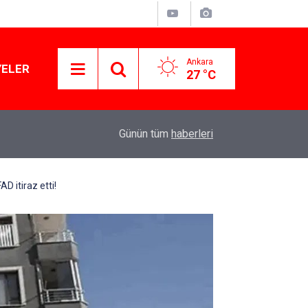
Ankara
YELER
27 °C
ilere
MHP'li Feti Yıldız'dan 'çerçeve yasa' açıklaması
10:02
Günün tüm
haberleri
çekti
D itiraz etti!