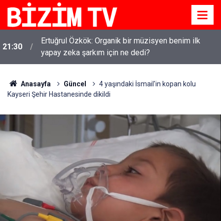
Ertuğrul Özkök: Organik bir müzisyen benim ilk
21:30
Kirli çamaşırlar ortaya serildi... ROK itirafçı mı oldu?
yapay zeka şarkım için ne dedi?
16:11
Fatih Altaylı'dan bomba iddia
Anasayfa
Güncel
4 yaşındaki İsmail'in kopan kolu
Kayseri Şehir Hastanesinde dikildi