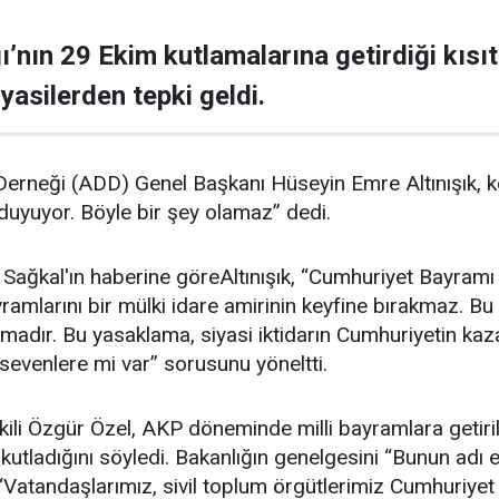
ğı’nın 29 Ekim kutlamalarına getirdiği kısı
iyasilerden tepki geldi.
rneği (ADD) Genel Başkanı Hüseyin Emre Altınışık, konu
 duyuyor. Böyle bir şey olamaz” dedi.
Sağkal'ın haberine göreAltınışık, “Cumhuriyet Bayramı m
ayramlarını bir mülki idare amirinin keyfine bırakmaz. B
lamadır. Bu yasaklama, siyasi iktidarın Cumhuriyetin k
evenlere mi var” sorusunu yöneltti.
i Özgür Özel, AKP döneminde milli bayramlara getirile
utladığını söyledi. Bakanlığın genelgesini “Bunun adı e
“Vatandaşlarımız, sivil toplum örgütlerimiz Cumhuriyet