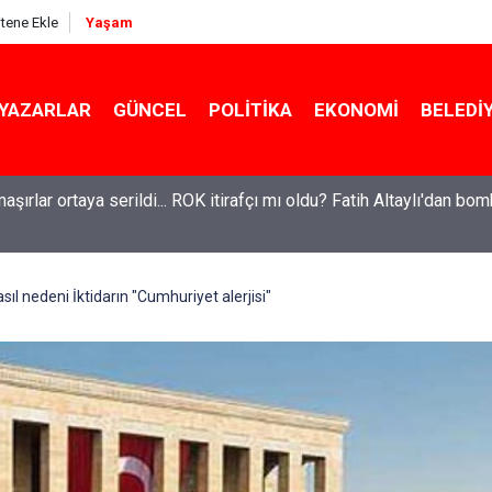
itene Ekle
Yaşam
YAZARLAR
GÜNCEL
POLITIKA
EKONOMI
BELEDI
maşırlar ortaya serildi... ROK itirafçı mı oldu? Fatih Altaylı'dan bo
el'den Le Monde'a çarpıcı yazı: 'Bu sürecin kırılma noktası...'
sıl nedeni İktidarın "Cumhuriyet alerjisi"