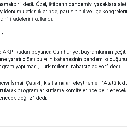
malıdır” dedi. Özel, iktidarın pandemiyi yasaklara alet et
 yıldönümü etkinliklerinde, partisinin il ve ilçe kongre
ır” ifadelerini kullandı.
I’
ise AKP iktidarı boyunca Cumhuriyet bayramlarının çeşit
ne yaratıldığını bu yılın bahanesinin pandemi olduğunu 
rogram yapılması, Türk milletini rahatsız ediyor” dedi.
ısı İsmail Çataklı, kısıtlamaları eleştirenleri “Atatürk d
larak programlar kutlama komitelerince belirlenecek.
necek değiliz” dedi.