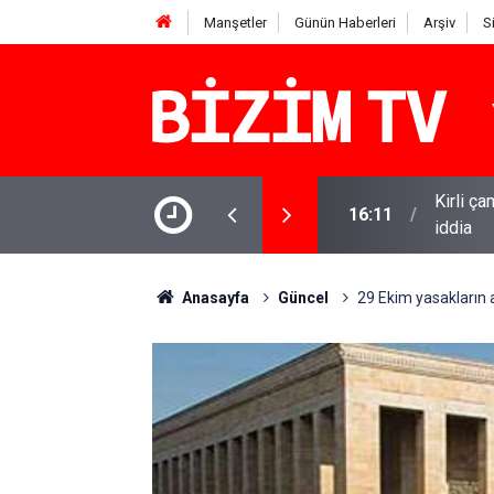
Manşetler
Günün Haberleri
Arşiv
S
Kirli ça
16:11
iddia
15:13
Özgür Öz
Anasayfa
Güncel
29 Ekim yasakların a