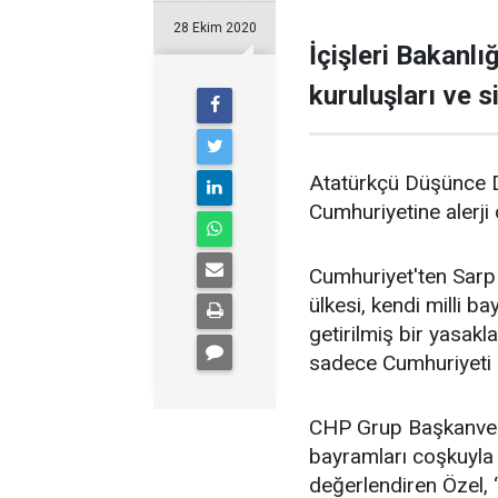
28 Ekim 2020
İçişleri Bakanlı
kuruluşları ve s
Atatürkçü Düşünce De
Cumhuriyetine alerji
Cumhuriyet'ten Sarp 
ülkesi, kendi milli b
getirilmiş bir yasak
sadece Cumhuriyeti s
CHP Grup Başkanvekil
bayramları coşkuyla k
değerlendiren Özel, 