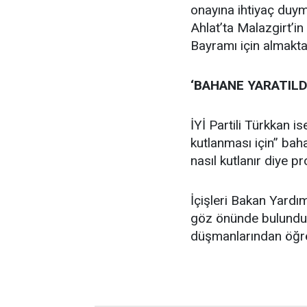
onayına ihtiyaç duyma
Ahlat’ta Malazgirt’in
Bayramı için almaktad
‘BAHANE YARATILD
İYİ Partili Türkkan 
kutlanması için” baha
nasıl kutlanır diye p
İçişleri Bakan Yardımc
göz önünde bulunduru
düşmanlarından öğre