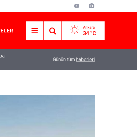
Ankara
YELER
34 °C
mba
Muhalif belediye başkanları gizli tanık ifadeler
11:01
Günün tüm
haberleri
için ‘izin’ çıkmadı!