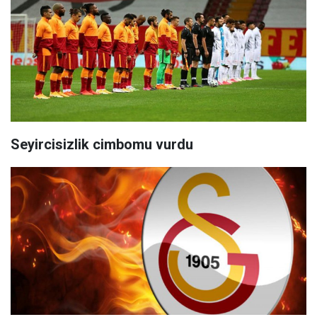
Seyircisizlik cimbomu vurdu