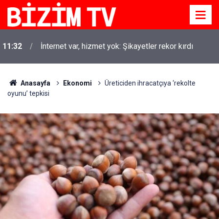
11:32
İnternet var, hizmet yok: Şikayetler rekor kırdı
Anasayfa
Ekonomi
Üreticiden ihracatçıya ‘rekolte
oyunu’ tepkisi