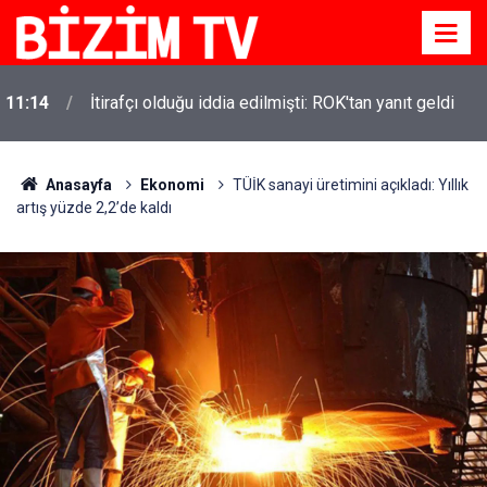
11:14
İtirafçı olduğu iddia edilmişti: ROK'tan yanıt geldi
Anasayfa
Ekonomi
TÜİK sanayi üretimini açıkladı: Yıllık
artış yüzde 2,2’de kaldı