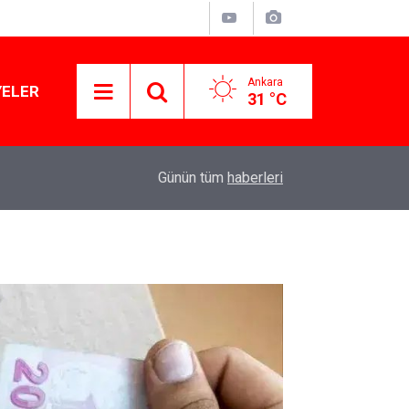
Ankara
YELER
31 °C
11:03
Lüks yok, şatafat yok: YENİ Parti kapılarını açtı
Günün tüm
haberleri