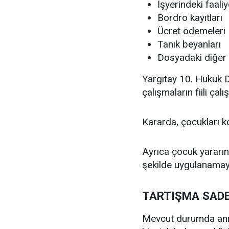
İşyerindeki faaliy
Bordro kayıtları
Ücret ödemeleri
Tanık beyanları
Dosyadaki diğer d
Yargıtay 10. Hukuk D
çalışmaların fiili çal
Kararda, çocukları 
Ayrıca çocuk yararına
şekilde uygulanamaya
TARTIŞMA SADEC
Mevcut durumda anne