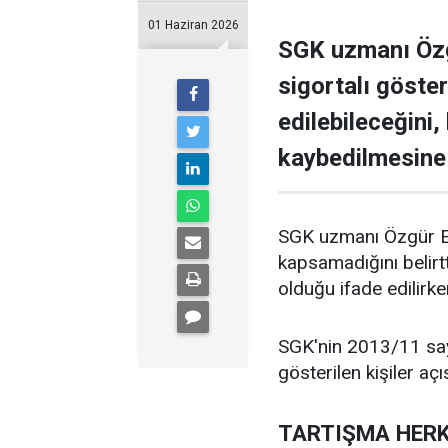
01 Haziran 2026
SGK uzmanı Özg
sigortalı göster
edilebileceğini,
kaybedilmesine 
SGK uzmanı Özgür Erdu
kapsamadığını belirtt
olduğu ifade edilirke
SGK'nin 2013/11 sayı
gösterilen kişiler aç
TARTIŞMA HERK