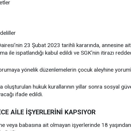
etler
eliller
airesi’nin 23 Şubat 2023 tarihli kararında, annesine a
ışma ile ispatlandığı kabul edildi ve SGK'nin itirazı redded
korumaya yönelik düzenlemelerin çocuk aleyhine yorum
 oluşturulan hukuk kurallarının yıllar sonra sosyal güv
cağı ifade edildi.
E AİLE İŞYERLERİNİ KAPSIYOR
 veya babasına ait olmayan işyerlerinde 18 yaşından ö