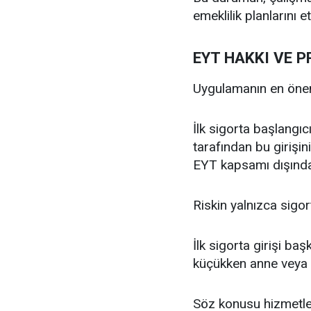
emeklilik planlarını e
EYT HAKKI VE P
Uygulamanın en önem
İlk sigorta başlangıc
tarafından bu girişin
EYT kapsamı dışında 
Riskin yalnızca sigort
İlk sigorta girişi ba
küçükken anne veya ba
Söz konusu hizmetleri