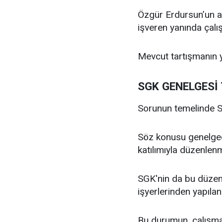
Özgür Erdursun’un akt
işveren yanında çalışa
Mevcut tartışmanın ya
SGK GENELGESİ
Sorunun temelinde SG
Söz konusu genelgede
katılımıyla düzenlen
SGK'nin da bu düzen
işyerlerinden yapılan 
Bu durumun, çalışma 