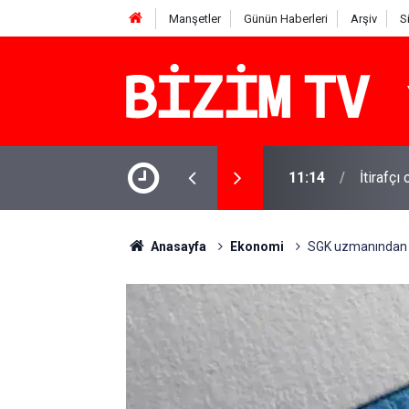
Manşetler
Günün Haberleri
Arşiv
S
OK'tan yanıt geldi
11:10
Yusuf T
Anasayfa
Ekonomi
SGK uzmanından krit