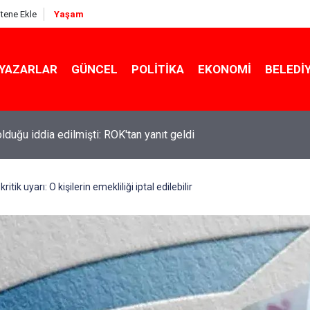
itene Ekle
Yaşam
YAZARLAR
GÜNCEL
POLITIKA
EKONOMI
BELEDI
ekin açıkladı: YKS değişecek mi?
ik uyarı: O kişilerin emekliliği iptal edilebilir