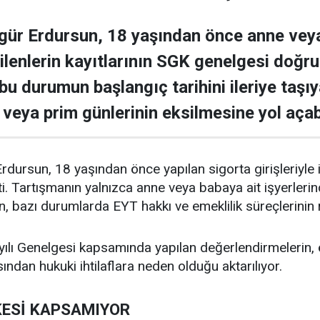
ür Erdursun, 18 yaşından önce anne veya 
ilenlerin kayıtlarının SGK genelgesi doğru
 bu durumun başlangıç tarihini ileriye taş
veya prim günlerinin eksilmesine yol açab
rsun, 18 yaşından önce yapılan sigorta girişleriyle ilgi
i. Tartışmanın yalnızca anne veya babaya ait işyerlerind
n, bazı durumlarda EYT hakkı ve emeklilik süreçlerinin ris
lı Genelgesi kapsamında yapılan değerlendirmelerin, öze
ısından hukuki ihtilaflara neden olduğu aktarılıyor.
ESİ KAPSAMIYOR