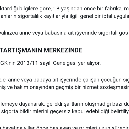
ardığı bilgilere göre, 18 yaşından önce bir fabrika, mar
nların sigortalılık kayıtlarıyla ilgili genel bir iptal uy
lnızca anne veya babasına ait işyerinde sigortalı gösteri
 TARTIŞMANIN MERKEZİNDE
K'nin 2013/11 sayılı Genelgesi yer alıyor.
, anne veya babaya ait işyerinde çalışan çocuğun sigor
miş ve hakim onayından geçmiş bir hizmet sözleşmesinin
lemeye dayanarak, gerekli şartların oluşmadığı bazı d
sigorta bildirimlerini geçersiz kabul edebildiği belirtiliy
hayatına yıllar önce başlayan ve primleri uzun süredir k