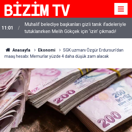
i
Muhalif belediye başkanları gizli tanık ifadeleriyle
11:01
tutuklanırken Melih Gökçek için ‘izin’ çıkmadı!
Anasayfa
Ekonomi
SGK uzmanı Özgür Erdursun'dan
maaş hesabı: Memurlar yüzde 4 daha düşük zam alacak