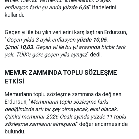
ettiler. Memur ve memur emeklilerinin 3 aylık
enflasyon farkı şu anda
yüzde 6,06
" ifadelerini
kullandı.
Geçen yıl ile bu yılın verilerini karşılaştıran Erdursun,
"
Geçen yılda 3 aylık enflasyon
yüzde 10,05
.
Şimdi
10,03
. Geçen yıl ile bu yıl arasında hiçbir fark
yok. TÜİK'e göre geçen yılla aynıyız
" dedi.
MEMUR ZAMMINDA TOPLU SÖZLEŞME
ETKİSİ
Memurların toplu sözleşme zammına da değinen
Erdursun, "
Memurların toplu sözleşme farkı
dediğimizde artı bir şey olmayacak, eksi olacak.
Çünkü memurlar 2026 Ocak ayında yüzde 11 toplu
sözleşme zamlarını almışlardı
" değerlendirmesinde
bulundu.