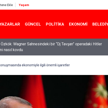
itene Ekle
Yaşam
YAZARLAR
GÜNCEL
POLITIKA
EKONOMI
BELEDI
l Özkök: Wagner Sahnesindeki bir “Dj Tavşan” operadaki Hitler
ni nasıl kovdu
konuşmasında ekonomiyle ilgili önemli işaretler