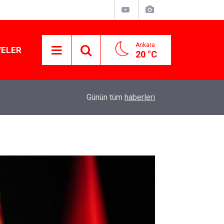
Ankara
YELER
20 °C
11:12
“İzmir'de zeybek bilmeyen kalmasın” çağrısı 500
Günün tüm
haberleri