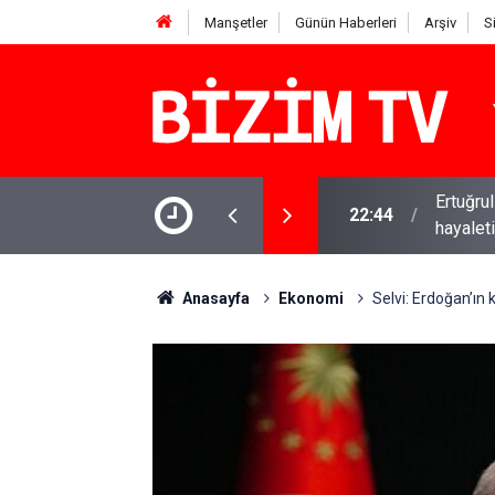
Manşetler
Günün Haberleri
Arşiv
S
Ertuğru
ağış kampanyasında son durum ne?
22:44
hayaleti
Anasayfa
Ekonomi
Selvi: Erdoğan’ın 