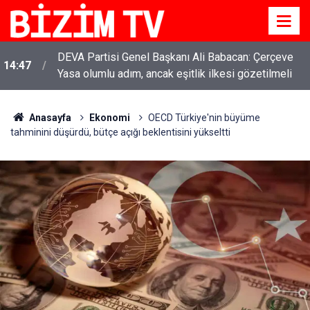
DEVA Partisi Genel Başkanı Ali Babacan: Çerçeve
14:47
Yasa olumlu adım, ancak eşitlik ilkesi gözetilmeli
Anasayfa
Ekonomi
OECD Türkiye'nin büyüme
tahminini düşürdü, bütçe açığı beklentisini yükseltti