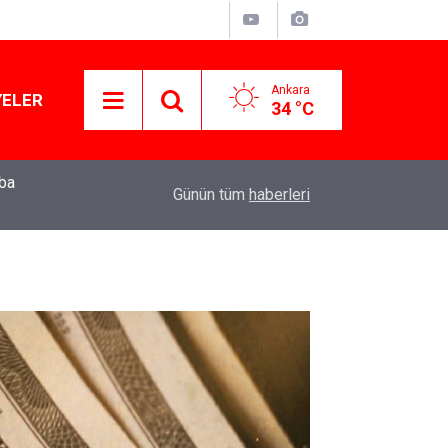
Ankara
YELER
34 °C
mba
Muhalif belediye başkanları gizli tanık ifadeler
11:01
Günün tüm
haberleri
için ‘izin’ çıkmadı!