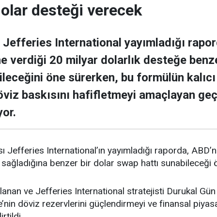
dolar desteği verecek
 Jefferies International yayımladığı rapor
e verdiği 20 milyar dolarlık desteğe benze
ileceğini öne sürerken, bu formülün kalı
viz baskısını hafifletmeyi amaçlayan geçic
yor.
sı Jefferies International’ın yayımladığı raporda, ABD’
 sağladığına benzer bir dolar swap hattı sunabileceği 
nan ve Jefferies International stratejisti Durukal Gün
e’nin döviz rezervlerini güçlendirmeyi ve finansal piya
rtildi.