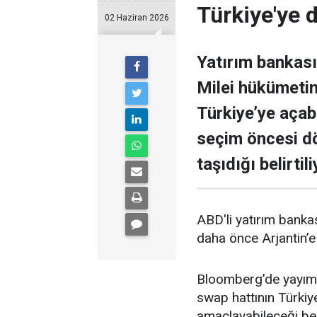
Türkiye'ye 
02 Haziran 2026
Yatırım bankası
Milei hükümetin
Türkiye’ye açab
seçim öncesi dö
taşıdığı belirtili
ABD'li yatırım banka
daha önce Arjantin’e
Bloomberg’de yayımla
swap hattının Türkiy
amaçlayabileceği beli