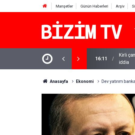
Manşetler
Günün Haberleri
Arşiv
S
Kirli ça
16:11
iddia
15:13
Özgür Öz
Anasayfa
Ekonomi
Dev yatırım bankas