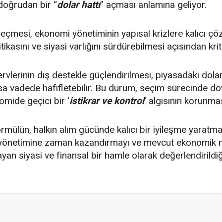
oğrudan bir “
dolar hattı
” açması anlamına geliyor.
geçmesi, ekonomi yönetiminin yapısal krizlere kalıcı çö
kasını ve siyasi varlığını sürdürebilmesi açısından kriti
lerinin dış destekle güçlendirilmesi, piyasadaki dolar li
ısa vadede hafifletebilir. Bu durum, seçim sürecinde d
mide geçici bir '
istikrar ve kontrol
' algısının korunmas
ormülün, halkın alım gücünde kalıcı bir iyileşme yaratm
önetimine zaman kazandırmayı ve mevcut ekonomik mod
n siyasi ve finansal bir hamle olarak değerlendirildiği