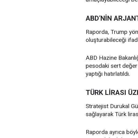
ABD’NİN ARJANT
Raporda, Trump yönet
oluşturabileceği ifad
ABD Hazine Bakanlığı
pesodaki sert değer 
yaptığı hatırlatıldı.
TÜRK LİRASI ÜZ
Stratejist Durukal Gü
sağlayarak Türk liras
Raporda ayrıca böyle