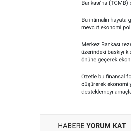
Bankası’na (TCMB) d
Bu ihtimalin hayata 
mevcut ekonomi politi
Merkez Bankası rezerv
üzerindeki baskıyı k
önüne geçerek ekono
Özetle bu finansal f
düşürerek ekonomi y
desteklemeyi amaçlaya
HABERE
YORUM KAT