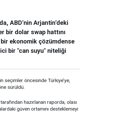
da, ABD’nin Arjantin’deki
r bir dolar swap hattını
cı bir ekonomik çözümdense
i bir "can suyu" niteliği
nin seçimler öncesinde Türkiye’ye,
öne sürüldü.
 tarafından hazırlanan raporda, olası
salardaki güven ortamını desteklemeyi