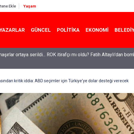
itene Ekle
Yaşam
YAZARLAR
GÜNCEL
POLITIKA
EKONOMI
BELEDI
maşırlar ortaya serildi... ROK itirafçı mı oldu? Fatih Altaylı'dan bo
el'den Le Monde'a çarpıcı yazı: 'Bu sürecin kırılma noktası...'
ından kritik iddia: ABD seçimler için Türkiye'ye dolar desteği verecek