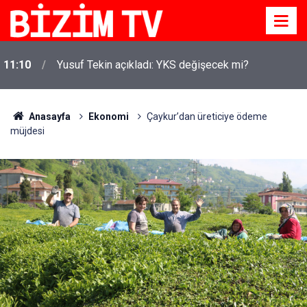
11:10
Yusuf Tekin açıkladı: YKS değişecek mi?
Anasayfa
Ekonomi
Çaykur’dan üreticiye ödeme
müjdesi