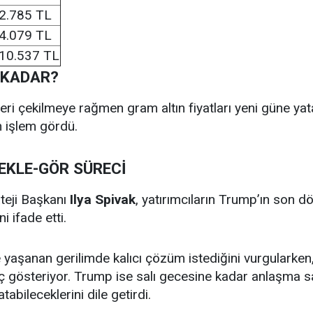
2.785 TL
4.079 TL
10.537 TL
 KADAR?
 geri çekilmeye rağmen gram altın fiyatları yeni güne ya
 işlem gördü.
EKLE-GÖR SÜRECİ
teji Başkanı
Ilya Spivak
, yatırımcıların Trump’ın son d
i ifade etti.
ile yaşanan gerilimde kalıcı çözüm istediğini vurgular
enç gösteriyor. Trump ise salı gecesine kadar anlaşm
tabileceklerini dile getirdi.