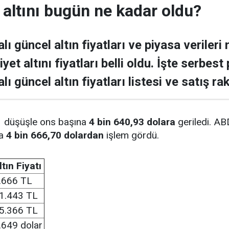
altını bugün ne kadar oldu?
ı güncel altın fiyatları ve piyasa verileri 
yet altını fiyatları belli oldu. İşte serbest
ı güncel altın fiyatları listesi ve satış rak
1
düşüşle ons başına
4 bin 640,93 dolara
geriledi. ABD
la
4 bin 666,70 dolardan
işlem gördü.
ltın Fiyatı
.666 TL
1.443 TL
5.366 TL
.649 dolar