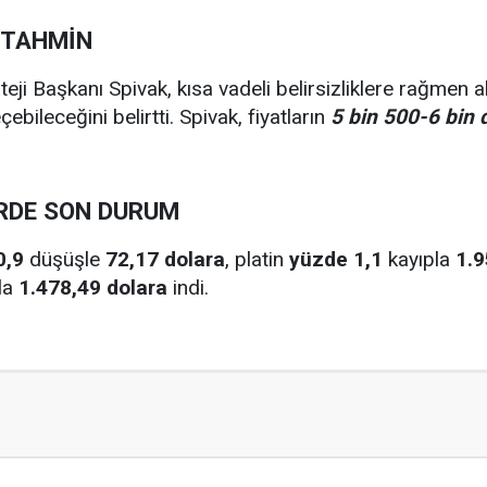
İ TAHMİN
eji Başkanı Spivak, kısa vadeli belirsizliklere rağmen al
ebileceğini belirtti. Spivak, fiyatların
5 bin 500-6 bin 
RDE SON DURUM
0,9
düşüşle
72,17 dolara
, platin
yüzde 1,1
kayıpla
1.9
la
1.478,49 dolara
indi.