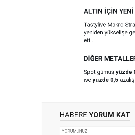
ALTIN İÇİN YEN
Tastylive Makro Strat
yeniden yükselişe geç
etti.
DİĞER METALLE
Spot gümüş
yüzde 
ise
yüzde 0,5
azalış
HABERE
YORUM KAT