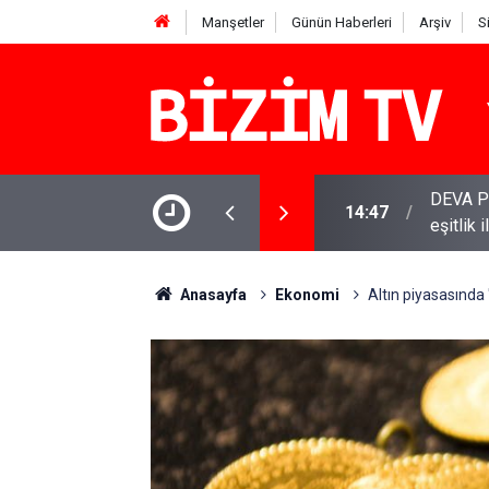
Manşetler
Günün Haberleri
Arşiv
S
 Babacan: Çerçeve Yasa olumlu adım, ancak
YENİ Par
11:51
varamay
Anasayfa
Ekonomi
Altın piyasasında