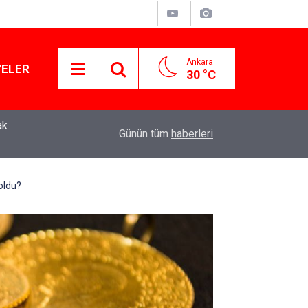
Ankara
YELER
30 °C
Murat Ağırel'den çarpıcı kulis bilgisi: AKP'nin y
11:41
Günün tüm
haberleri
operasyon geliyor!
oldu?