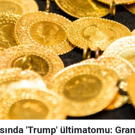
asında 'Trump' ültimatomu: Gra