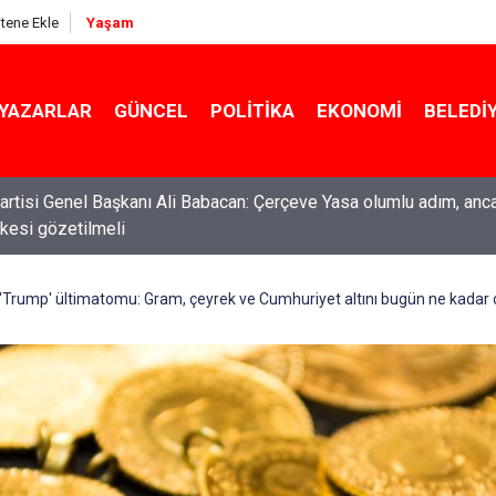
itene Ekle
Yaşam
YAZARLAR
GÜNCEL
POLITIKA
EKONOMI
BELEDI
ti Genel Başkanı Özgür Özel: “Şehit ailelerinin, gazilerin yanına
acağımız, gözüne bakamayacağımız işlerin içinde olmayız”
 'Trump' ültimatomu: Gram, çeyrek ve Cumhuriyet altını bugün ne kadar 