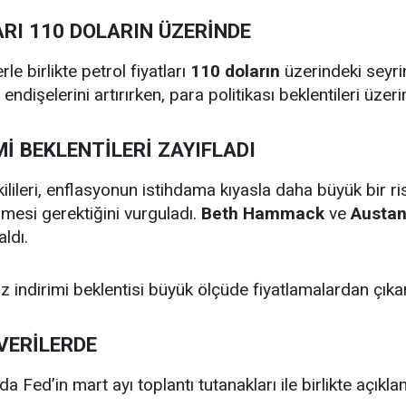
RI 110 DOLARIN ÜZERİNDE
rle birlikte petrol fiyatları
110 doların
üzerindeki seyri
endişelerini artırırken, para politikası beklentileri üzeri
Mİ BEKLENTİLERİ ZAYIFLADI
lileri, enflasyonun istihdama kıyasla daha büyük bir ri
lmesi gerektiğini vurguladı.
Beth Hammack
ve
Austan
aldı.
iz indirimi beklentisi büyük ölçüde fiyatlamalardan çıkarı
VERİLERDE
da Fed’in mart ayı toplantı tutanakları ile birlikte açık