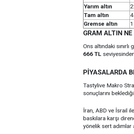
Yarım altın
2
Tam altın
4
Gremse altın
1
GRAM ALTIN NE
Ons altındaki sınırlı
666 TL
seviyesinden
PİYASALARDA B
Tastylive Makro Stra
sonuçlarını beklediğin
İran, ABD ve İsrail 
baskılara karşı dir
yönelik sert adımlar a