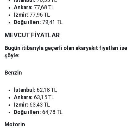
İstanbul:
76,55 TL
Ankara:
77,68 TL
İzmir:
77,96 TL
Doğu illeri:
79,41 TL
MEVCUT FİYATLAR
Bugün itibarıyla geçerli olan akaryakıt fiyatları ise
şöyle:
Benzin
İstanbul:
62,18 TL
Ankara:
63,15 TL
İzmir:
63,43 TL
Doğu illeri:
64,78 TL
Motorin